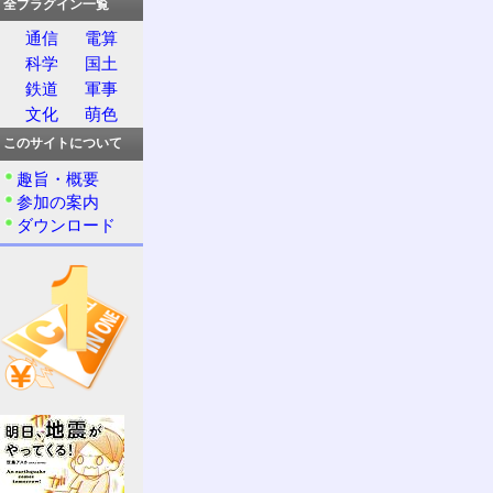
全プラグイン一覧
通信
電算
科学
国土
鉄道
軍事
文化
萌色
このサイトについて
趣旨・概要
参加の案内
ダウンロード