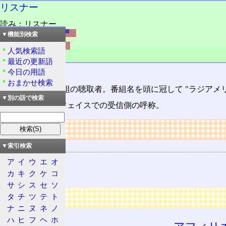
リスナー
読み：リスナー
外語：
listener
▼機能別検索
r
発音：lísnə
人気検索語
品詞：名詞
最近の更新語
今日の用語
聴取者。
おまかせ検索
例えば
ラジオ
番組の聴取者。番組名を頭に冠して "ラジアメリ
▼別の語で検索
GP-IB
インターフェイスでの受信側の呼称。
リンク
関連する用語
▼索引検索
ラジオ
ア
イ
ウ
エ
オ
カ
キ
ク
ケ
コ
GP-IB
サ
シ
ス
セ
ソ
広告
タ
チ
ツ
テ
ト
ナ
ニ
ヌ
ネ
ノ
ハ
ヒ
フ
ヘ
ホ