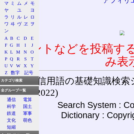
アフィリ
マ
ミ
ム
メ
モ
ヤ
ユ
ヨ
ラ
リ
ル
レ
ロ
ワ
ヰ
ヴ
ヱ
ヲ
ン
A
B
C
D
E
コメントなどを投稿す
F
G
H
I
J
K
L
M
N
O
み表
P
Q
R
S
T
U
V
W
X
Y
Z
数字
記号
通信用語の基礎知識検索システム W
カテゴリ検索
(27-May-2022)
全グループ一覧
通信
電算
Search System : Co
科学
国土
Dictionary : Copyr
鉄道
軍事
文化
萌色
短縮