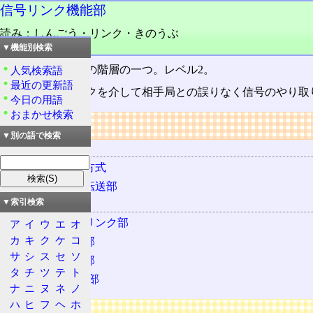
信号リンク機能部
読み：しんごう・リンク・きのうぶ
品詞：名詞
▼機能別検索
共通線信号方式
の階層の一つ。レベル2。
人気検索語
最近の更新語
信号データリンクを介して相手局との誤りなく信号のやり取
今日の用語
おまかせ検索
リンク
▼別の語で検索
技術の所属
共通線信号方式
メッセージ転送部
関連する技術
▼索引検索
信号データリンク部
ア
イ
ウ
エ
オ
カ
キ
ク
ケ
コ
信号網機能部
サ
シ
ス
セ
ソ
電話ユーザ部
タ
チ
ツ
テ
ト
ISDNユーザ部
ナ
ニ
ヌ
ネ
ノ
ハ
ヒ
フ
ヘ
ホ
広告