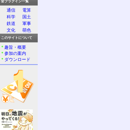
全プラグイン一覧
通信
電算
科学
国土
鉄道
軍事
文化
萌色
このサイトについて
趣旨・概要
参加の案内
ダウンロード