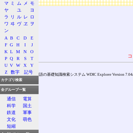
マ
ミ
ム
メ
モ
ヤ
ユ
ヨ
ラ
リ
ル
レ
ロ
ワ
ヰ
ヴ
ヱ
ヲ
ン
A
B
C
D
E
F
G
H
I
J
K
L
M
N
O
コ
P
Q
R
S
T
U
V
W
X
Y
Z
数字
記号
通信用語の基礎知識検索システム WDIC Explorer Version 7.04a (
カテゴリ検索
全グループ一覧
通信
電算
科学
国土
鉄道
軍事
文化
萌色
短縮