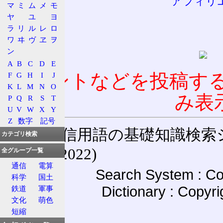
アフィリ
マ
ミ
ム
メ
モ
ヤ
ユ
ヨ
ラ
リ
ル
レ
ロ
ワ
ヰ
ヴ
ヱ
ヲ
ン
A
B
C
D
E
コメントなどを投稿す
F
G
H
I
J
K
L
M
N
O
み表
P
Q
R
S
T
U
V
W
X
Y
Z
数字
記号
通信用語の基礎知識検索システム W
カテゴリ検索
(27-May-2022)
全グループ一覧
通信
電算
Search System : Co
科学
国土
Dictionary : Copyr
鉄道
軍事
文化
萌色
短縮