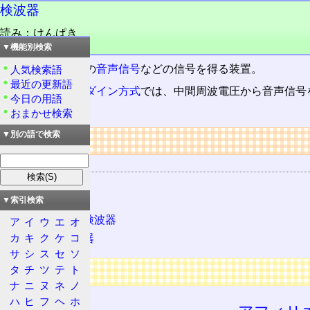
検波器
読み：けんぱき
品詞：名詞
▼機能別検索
変調波から、元の
音声信号
などの信号を得る装置。
人気検索語
最近の更新語
スーパーヘテロダイン方式
では、中間周波電圧から音声信号
今日の用語
が使われる。
おまかせ検索
▼別の語で検索
リンク
関連する用語
復調
直線検波器
▼索引検索
プロダクト検波器
ア
イ
ウ
エ
オ
カ
キ
ク
ケ
コ
周波数弁別器
サ
シ
ス
セ
ソ
広告
タ
チ
ツ
テ
ト
ナ
ニ
ヌ
ネ
ノ
ハ
ヒ
フ
ヘ
ホ