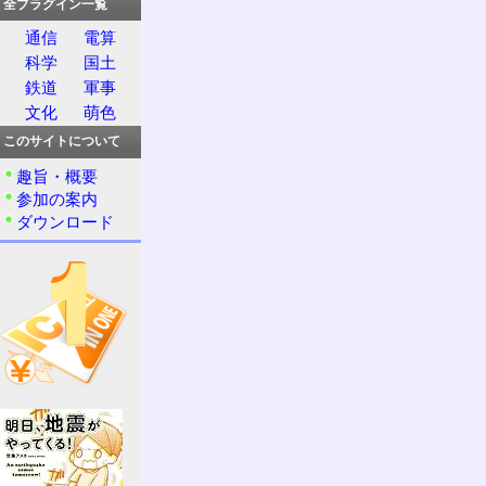
全プラグイン一覧
通信
電算
科学
国土
鉄道
軍事
文化
萌色
このサイトについて
趣旨・概要
参加の案内
ダウンロード