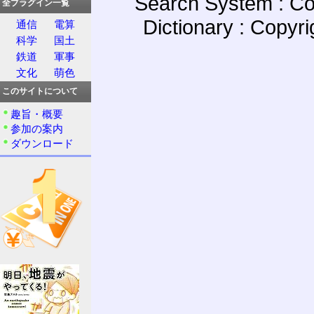
Search System : Co
全プラグイン一覧
Dictionary : Copyr
通信
電算
科学
国土
鉄道
軍事
文化
萌色
このサイトについて
趣旨・概要
参加の案内
ダウンロード