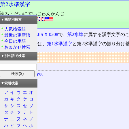
第2水準漢字
読み：だいにすいじゅんかんじ
外語：
level 2 kanji
▼機能別検索
品詞：名詞
人気検索語
旧JIS C 6226、現
JIS X 0208
で、
第2水準
に属する漢字文字の
最近の更新語
今日の用語
JIS X 0208以降では、
第1水準漢字
と第2水準漢字の振り分け
おまかせ検索
リンク
▼別の語で検索
用語の所属
JIS C 6226-1978
JIS X 0208
▼索引検索
関連する用語
ア
イ
ウ
エ
オ
第1水準漢字
カ
キ
ク
ケ
コ
第3水準漢字
サ
シ
ス
セ
ソ
タ
チ
ツ
テ
ト
第4水準漢字
ナ
ニ
ヌ
ネ
ノ
JIS X 0212
ハ
ヒ
フ
ヘ
ホ
JISコード