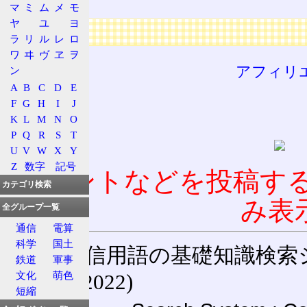
マ
ミ
ム
メ
モ
ヤ
ユ
ヨ
広告
ラ
リ
ル
レ
ロ
ワ
ヰ
ヴ
ヱ
ヲ
アフィリ
ン
A
B
C
D
E
F
G
H
I
J
K
L
M
N
O
P
Q
R
S
T
U
V
W
X
Y
Z
数字
記号
コメントなどを投稿す
カテゴリ検索
み表
全グループ一覧
通信
電算
科学
国土
通信用語の基礎知識検索システム W
鉄道
軍事
文化
萌色
(27-May-2022)
短縮