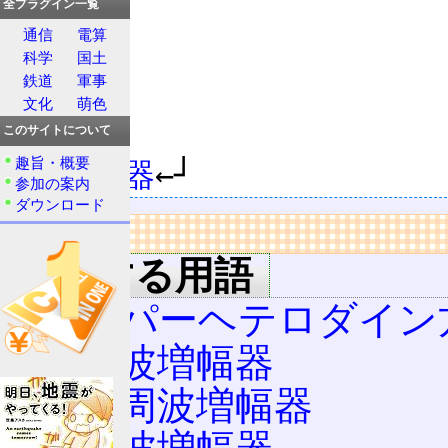
│

全プラグイン一覧
通信
電算
科学
国土
│

鉄道
軍事
文化
萌色
このサイトについて
趣旨・概要
波増幅器
参加の案内
ダウンロード
リンク
関連する用語
スーパーヘテロダイン
高周波増幅器
中間周波増幅器