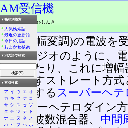
AM受信機
▼機能別検索
読み：エイエムじゅしんき
品詞：名詞
人気検索語
最近の更新語
AM(振幅変調)の電波を
今日の用語
おまかせ検索
鉱石ラジオのように、電
▼別の語で検索
鳴らしたり、これに増幅
を鳴らすストレート方式
▼索引検索
て増幅する
スーパーヘテ
ア
イ
ウ
エ
オ
カ
キ
ク
ケ
コ
スーパーヘテロダイン方
サ
シ
ス
セ
ソ
タ
チ
ツ
テ
ト
器
、周波数混合器、
中間
ナ
ニ
ヌ
ネ
ノ
ハ
ヒ
フ
ヘ
ホ