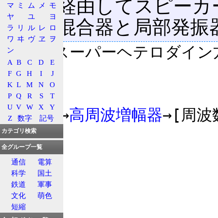
幅器
を経由してスピーカ
マ
ミ
ム
メ
モ
ヤ
ユ
ヨ
周波数混合器と局部発振
ラ
リ
ル
レ
ロ
ワ
ヰ
ヴ
ヱ
ヲ
構成(スーパーヘテロダイン方
ン
A
B
C
D
E
                         
F
G
H
I
J
K
L
M
N
O
P
Q
R
S
T
U
V
W
X
Y
空中線→
高周波増幅器
→[周波
Z
数字
記号
─┐

カテゴリ検索
全グループ一覧
                            ↑                   
通信
電算
│

科学
国土
鉄道
軍事
                      [ 局部発振器 ]                          
文化
萌色
短縮