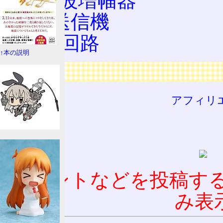
低周波増幅器
AM送信機
AGC回路
↑本の説明
広告
アフィリ
コメントなどを投稿す
み表