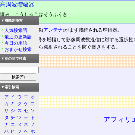
高周波増幅器
読み：こうしゅうはぞうふくき
品詞：名詞
▼機能別検索
受信機
で、空中線(
アンテナ
)がまず接続される増幅器。
人気検索語
最近の更新語
受信した微弱信号を増幅して影像周波数混信に対する選択性を
今日の用語
逆流しアンテナから発射されることを防ぐ働きをする。
おまかせ検索
▼別の語で検索
リンク
関連する用語
AM受信機
影像混信
▼索引検索
ア
イ
ウ
エ
オ
広告
カ
キ
ク
ケ
コ
サ
シ
ス
セ
ソ
タ
チ
ツ
テ
ト
アフィリ
ナ
ニ
ヌ
ネ
ノ
ハ
ヒ
フ
ヘ
ホ