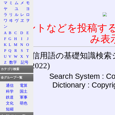
マ
ミ
ム
メ
モ
ヤ
ユ
ヨ
ラ
リ
ル
レ
ロ
ワ
ヰ
ヴ
ヱ
ヲ
コメントなどを投稿す
ン
A
B
C
D
E
み表
F
G
H
I
J
K
L
M
N
O
P
Q
R
S
T
通信用語の基礎知識検索システム W
U
V
W
X
Y
Z
数字
記号
(27-May-2022)
カテゴリ検索
Search System : Co
全グループ一覧
Dictionary : Copyr
通信
電算
科学
国土
鉄道
軍事
文化
萌色
短縮