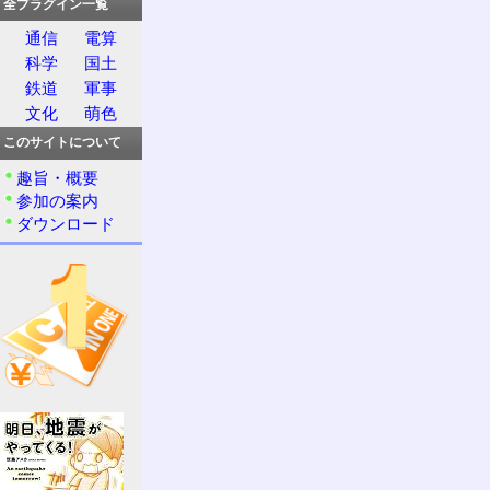
全プラグイン一覧
通信
電算
科学
国土
鉄道
軍事
文化
萌色
このサイトについて
趣旨・概要
参加の案内
ダウンロード