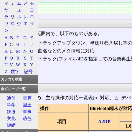
マ
ミ
ム
メ
モ
特徴
ヤ
ユ
ヨ
ラ
リ
ル
レ
ロ
バージョン
ワ
ヰ
ヴ
ヱ
ヲ
ン
確認されている範囲内で、以下のものがある。
A
B
C
D
E
AVRCP 1.0 ‐ トラックアップダウン、早送り巻き戻し
F
G
H
I
J
AVRCP 1.3 ‐ 曲名などのメタ情報に対応
K
L
M
N
O
P
Q
R
S
T
AVRCP 1.4 ‐ トラック(ファイル)IDを指定しての
U
V
W
X
Y
AVRCP 1.5
Z
数字
記号
AVRCP 1.6
カテゴリ検索
機能差
全グループ一覧
各プロファイルの、主な操作の対応一覧表(○=対応、△=デバ
通信
電算
科学
国土
操作
Bluetooth端末
鉄道
軍事
文化
萌色
分類
項目
A2DP
短縮
1.0