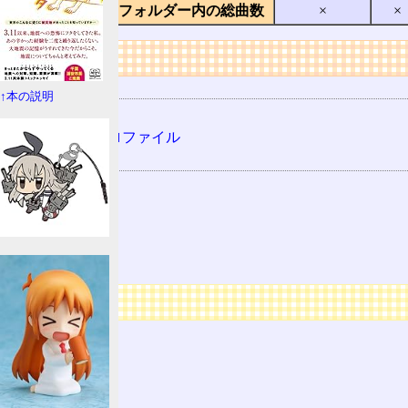
フォルダー内の総曲数
×
×
リンク
用語の所属
↑本の説明
Bluetooth
Bluetoothプロファイル
関連する用語
A2DP
AVP
AVCTP
AVDTP
広告