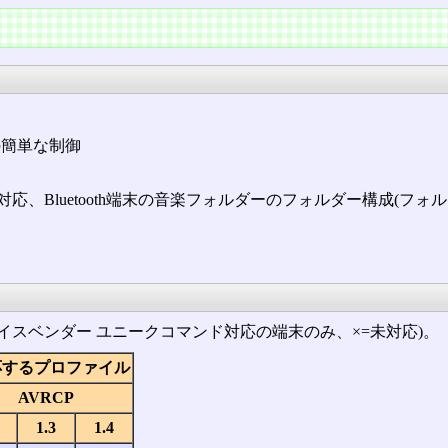
等の簡単な制御
音楽再生対応、Bluetooth端末の音楽フォルダーのフォルダー構成(
イスベンダー ユニークコマンド対応の端末のみ、×=未対応)。
が対応するプロファイル
AVRCP
1.3
1.4