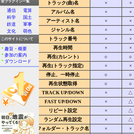
全プラグイン一覧
トラック(曲)名
×
×
通信
電算
アルバム名
×
×
科学
国土
アーティスト名
×
×
鉄道
軍事
再生中の情報
ジャンル名
×
×
文化
萌色
トラック番号
×
×
このサイトについて
再生時間
×
×
趣旨・概要
参加の案内
再生(カレント)
○
○
ダウンロード
再生(トラック指定)
×
×
停止、一時停止
○
○
再生状態取得
○
○
再生制御
TRACK UP/DOWN
×
△
FAST UP/DOWN
×
△
リピート設定
×
△
ランダム再生設定
×
△
フォルダー・トラック名
×
×
フォルダー情報