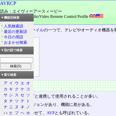
AVRCP
読み：エイヴィーアースィーピー
外語：
AVRCP: Audio/Video Remote Control Profile
▼機能別検索
品詞：名詞
人気検索語
Bluetoothプロファイル
の一つで、テレビやオーディオ機器を
最近の更新語
今日の用語
おまかせ検索
目次
概要
▼別の語で検索
特徴
バージョン
機能差
▼索引検索
ア
イ
ウ
エ
オ
概要
カ
キ
ク
ケ
コ
サ
シ
ス
セ
ソ
A2DP
やVDPなどと連携して使用されることが多い。
タ
チ
ツ
テ
ト
いくつかのバージョンがあり、機能に差がある。
ナ
ニ
ヌ
ネ
ノ
ハ
ヒ
フ
ヘ
ホ
A2DPと組み合わせて、
AVP
とも呼ばれている。