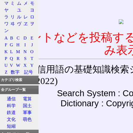
マ
ミ
ム
メ
モ
ヤ
ユ
ヨ
ラ
リ
ル
レ
ロ
ワ
ヰ
ヴ
ヱ
ヲ
ン
コメントなどを投稿す
A
B
C
D
E
F
G
H
I
J
み表
K
L
M
N
O
P
Q
R
S
T
U
V
W
X
Y
通信用語の基礎知識検索システム W
Z
数字
記号
(27-May-2022)
カテゴリ検索
全グループ一覧
Search System : Co
通信
電算
Dictionary : Copyr
科学
国土
鉄道
軍事
文化
萌色
短縮