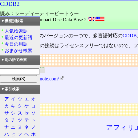
CDDB2
読み：シーディーディービートゥー
外語：
CDDB2: Compact Disc Data Base 2
▼機能別検索
品詞：名詞
人気検索語
Gracenote CDDBのバージョンの一つで、多言語対応の
CDDB
最近の更新語
今日の用語
CDDB2サーバーの接続はライセンスフリーではないので、
おまかせ検索
リンク
▼別の語で検索
関連するリンク
http://www.gracenote.com/
関連する用語
▼索引検索
CDDB
ア
イ
ウ
エ
オ
カ
キ
ク
ケ
コ
広告
サ
シ
ス
セ
ソ
タ
チ
ツ
テ
ト
アフィリ
ナ
ニ
ヌ
ネ
ノ
ハ
ヒ
フ
ヘ
ホ