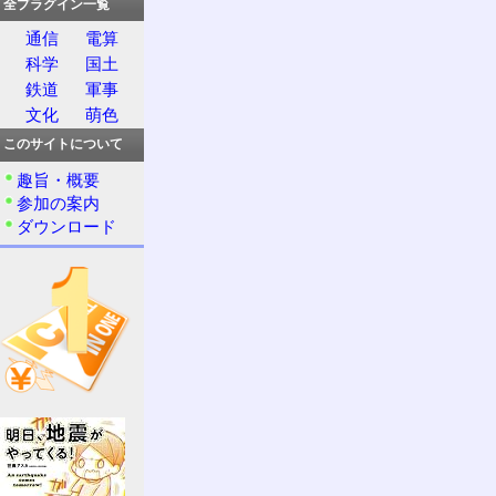
全プラグイン一覧
通信
電算
科学
国土
鉄道
軍事
文化
萌色
このサイトについて
趣旨・概要
参加の案内
ダウンロード