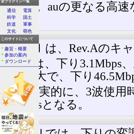
全プラグイン一覧
とした。auの更なる高速
通信
電算
る。
科学
国土
鉄道
軍事
文化
萌色
Phase Ⅰ
このサイトについて
Phase Ⅰは、Rev.
趣旨・概要
参加の案内
Rev.Aは、下り3.1Mbp
ダウンロード
用時最大で、下り46.5Mb
より現実的に、3波使用時は
5.4Mbpsとなる。
Phase Ⅱ
Phase Ⅱでは、下りの