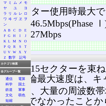
マ
ミ
ム
メ
モ
ヤ
ユ
ヨ
15セクター使用時最大
ラ
リ
ル
レ
ロ
ワ
ヰ
ヴ
ヱ
ヲ
下り 46.5Mbps(Phase Ⅰ
ン
A
B
C
D
E
上り 27Mbps
F
G
H
I
J
K
L
M
N
O
特徴
P
Q
R
S
T
U
V
W
X
Y
技術
Z
数字
記号
カテゴリ検索
最大で15セクターを束
全グループ一覧
る。理論最大速度は、キ
通信
電算
科学
国土
その分、大量の周波数帯
鉄道
軍事
文化
萌色
現実的でなかったことか
短縮