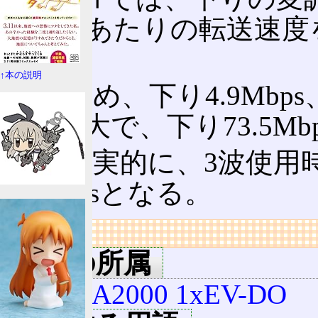
ャリアあたりの転送速度を3.
た。
↑本の説明
このため、下り4.9Mbps
用時最大で、下り73.5Mb
より現実的に、3波使用時は
5.4Mbpsとなる。
リンク
用語の所属
CDMA2000 1xEV-DO