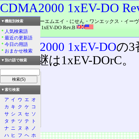
CDMA2000 1xEV-DO Re
読み：スィーディーエムエイ・にせん・ワンエックス・イーヴ
▼機能別検索
外語：
CDMA2000 1xEV-DO Rev.B
人気検索語
品詞：名詞
最近の更新語
CDMA2000 1xEV-DO
の
今日の用語
おまかせ検索
で、後継は1xEV-DOrC。
▼別の語で検索
目次
概要
▼索引検索
特徴
ア
イ
ウ
エ
オ
技術
カ
キ
ク
ケ
コ
Phase Ⅰ
サ
シ
ス
セ
ソ
Phase Ⅱ
タ
チ
ツ
テ
ト
ナ
ニ
ヌ
ネ
ノ
ハ
ヒ
フ
ヘ
ホ
概要