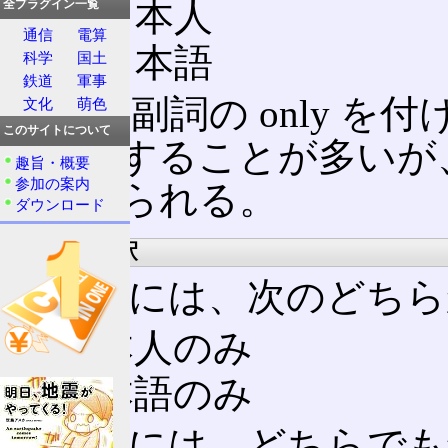
日本人
全プラグイン一覧
通信
電算
日本語
科学
国土
鉄道
軍事
これに副詞の only 
文化
萌色
このサイトについて
を修飾することが多いが
趣旨・概要
参加の案内
が考えられる。
ダウンロード
英語的な解釈
英語的には、次のどちら
日本人のみ
日本語のみ
英語的には、どちらでも