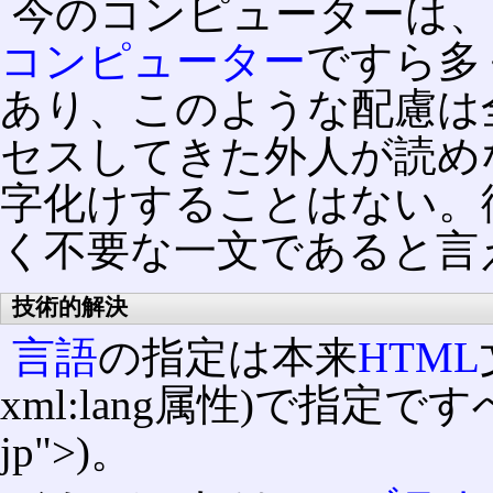
今のコンピューターは、
コンピューター
ですら多
あり、このような配慮は
セスしてきた外人が読め
字化けすることはない。
く不要な一文であると言
技術的解決
言語
の指定は本来
HTML
xml:lang属性)で指定ですべき
jp">)。