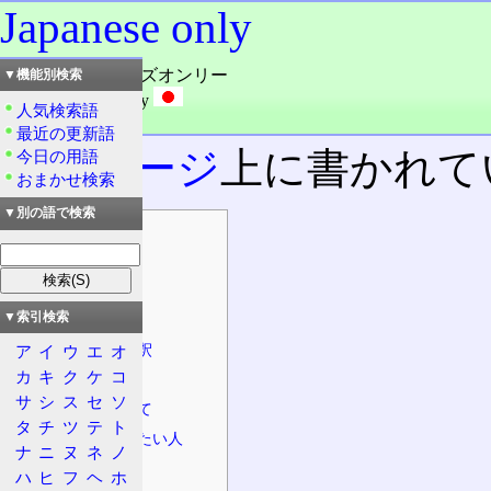
Japanese only
読み：ジャパニーズオンリー
▼機能別検索
外語：
Japanese only
人気検索語
品詞：名詞
最近の更新語
Webページ
上に書かれて
今日の用語
おまかせ検索
▼別の語で検索
目次
概要
Japanese
▼索引検索
英語的な解釈
日本人的な解釈
ア
イ
ウ
エ
オ
カ
キ
ク
ケ
コ
特徴
サ
シ
ス
セ
ソ
必要性について
タ
チ
ツ
テ
ト
それでも書きたい人
ナ
ニ
ヌ
ネ
ノ
現状
ハ
ヒ
フ
ヘ
ホ