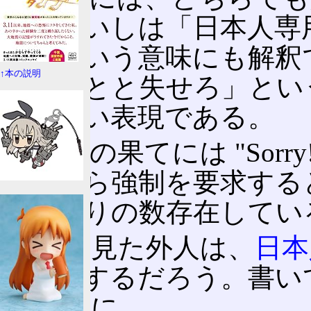
け」ないしは「日本人専
り」という意味にも解釈
↑本の説明
はとっとと失せろ」とい
る危うい表現である。
揚げ句の果てには "Sorry! 
しながら強制を要求する
もかなりの数存在してい
これを見た外人は、
日本
と解釈するだろう。書い
く)裏腹に。