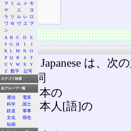
補足
マ
ミ
ム
メ
モ
出現当時
ヤ
ユ
ヨ
ラ
リ
ル
レ
ロ
技術的解決
ワ
ヰ
ヴ
ヱ
ヲ
ン
概要
A
B
C
D
E
F
G
H
I
J
Japanese
K
L
M
N
O
P
Q
R
S
T
英語で Japanese は
U
V
W
X
Y
Z
数字
記号
形容詞
カテゴリ検索
日本の
全グループ一覧
通信
電算
日本人[語]の
科学
国土
鉄道
軍事
名詞
文化
萌色
短縮