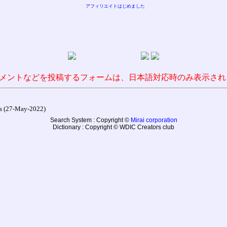
アフィリエイトはじめました
メントなどを投稿するフォームは、日本語対応時のみ表示され
27-May-2022)
Search System : Copyright ©
Mirai corporation
Dictionary : Copyright © WDIC Creators club