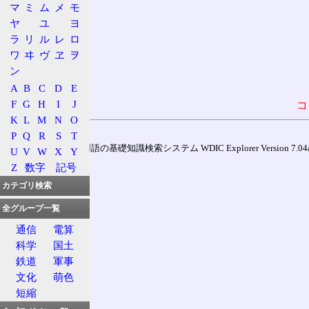
マ
ミ
ム
メ
モ
ヤ
ユ
ヨ
ラ
リ
ル
レ
ロ
ワ
ヰ
ヴ
ヱ
ヲ
ン
A
B
C
D
E
F
G
H
I
J
コ
K
L
M
N
O
P
Q
R
S
T
通信用語の基礎知識検索システム WDIC Explorer Version 7.04a (
U
V
W
X
Y
Z
数字
記号
カテゴリ検索
全グループ一覧
通信
電算
科学
国土
鉄道
軍事
文化
萌色
短縮