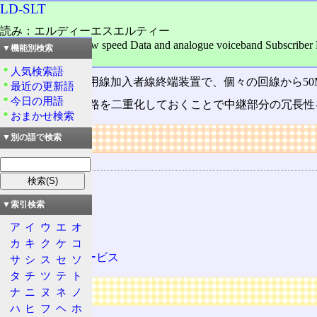
LD-SLT
読み：エルディーエスエルティー
外語：
LD-SLT: Low speed Data and analogue voiceband Subscriber 
▼機能別検索
品詞：名詞
人気検索語
SDH
用の低速専用線加入者線終端装置で、個々の回線から50M
最近の更新語
今日の用語
LD-XC
との伝送路を二重化しておくことで中継部分の冗長性
おまかせ検索
リンク
▼別の語で検索
関連する用語
SLT
LD-XC
▼索引検索
LD-MC
ア
イ
ウ
エ
オ
SDH
カ
キ
ク
ケ
コ
一般専用サービス
サ
シ
ス
セ
ソ
タ
チ
ツ
テ
ト
広告
ナ
ニ
ヌ
ネ
ノ
ハ
ヒ
フ
ヘ
ホ