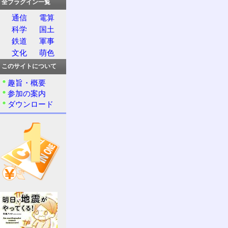
全プラグイン一覧
通信
電算
科学
国土
鉄道
軍事
文化
萌色
このサイトについて
趣旨・概要
参加の案内
ダウンロード