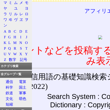
マ
ミ
ム
メ
モ
ヤ
ユ
ヨ
アフィリ
ラ
リ
ル
レ
ロ
ワ
ヰ
ヴ
ヱ
ヲ
ン
A
B
C
D
E
F
G
H
I
J
K
L
M
N
O
コメントなどを投稿す
P
Q
R
S
T
U
V
W
X
Y
み表
Z
数字
記号
カテゴリ検索
通信用語の基礎知識検索システム W
全グループ一覧
通信
電算
(27-May-2022)
科学
国土
鉄道
軍事
Search System : Co
文化
萌色
Dictionary : Copyr
短縮