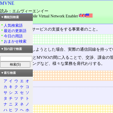
MVNE
読み：エムヴィーエンイー
外語：
MVNE: Mobile Virtual Network Enabler
▼機能別検索
品詞：名詞
人気検索語
MVNO
に対してサービスの支援をする事業者のこと。
最近の更新語
今日の用語
概要
おまかせ検索
MVNOが事業をしようとした場合、実際の通信回線を持って
▼別の語で検索
MVNEは、MNOとMVNOの間に入ることで、交渉、課金
務、コンサルティングなど、様々な業務を肩代わりする。
▼索引検索
リンク
ア
イ
ウ
エ
オ
関連する用語
カ
キ
ク
ケ
コ
MNO
サ
シ
ス
セ
ソ
MVNO
タ
チ
ツ
テ
ト
ナ
ニ
ヌ
ネ
ノ
広告
ハ
ヒ
フ
ヘ
ホ