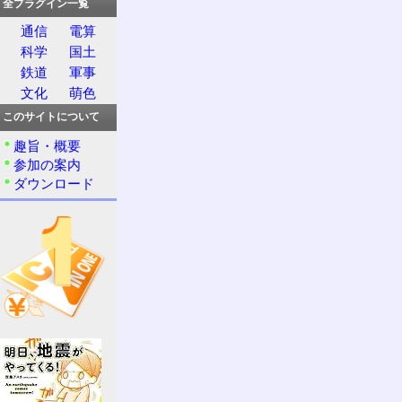
全プラグイン一覧
通信
電算
科学
国土
鉄道
軍事
文化
萌色
このサイトについて
趣旨・概要
参加の案内
ダウンロード