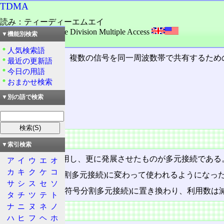
TDMA
読み：ティーディーエムエイ
外語：
TDMA: Time Division Multiple Access
▼機能別検索
品詞：名詞
人気検索語
時分割多元接続。複数の信号を同一周波数帯で共有するため
最近の更新語
今日の用語
おまかせ検索
目次
概要
▼別の語で検索
特徴
概要
▼索引検索
多重化技術を応用し、更に発展させたものが多元接続である。
ア
イ
ウ
エ
オ
カ
キ
ク
ケ
コ
FDMA
(周波数分割多元接続)に変わって使われるようになっ
サ
シ
ス
セ
ソ
やがて、
CDMA
(符号分割多元接続)に置き換わり、利用数は
タ
チ
ツ
テ
ト
ナ
ニ
ヌ
ネ
ノ
特徴
ハ
ヒ
フ
ヘ
ホ