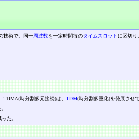
の技術で、同一
周波数
を一定時間毎の
タイムスロット
に区切り
TDMA(時分割多元接続)は、
TDM
(時分割多重化)を発展させ
た。
減った。