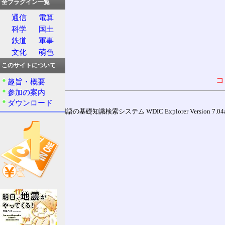
全プラグイン一覧
通信
電算
科学
国土
鉄道
軍事
文化
萌色
このサイトについて
コ
趣旨・概要
参加の案内
ダウンロード
通信用語の基礎知識検索システム WDIC Explorer Version 7.04a (