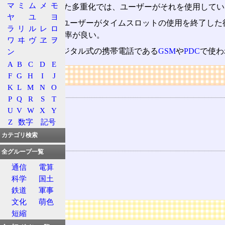
マ
ミ
ム
メ
モ
TDM
で実現された多重化では、ユーザーがそれを使用してい
ヤ
ユ
ヨ
TDMAの場合、ユーザーがタイムスロットの使用を終了し
ラ
リ
ル
レ
ロ
め、回線の利用効率が良い。
ワ
ヰ
ヴ
ヱ
ヲ
TDMAは、ディジタル式の携帯電話である
GSM
や
PDC
で使わ
ン
A
B
C
D
E
リンク
F
G
H
I
J
K
L
M
N
O
用語の所属
P
Q
R
S
T
TDM
U
V
W
X
Y
携帯電話
Z
数字
記号
TD
カテゴリ検索
関連する用語
全グループ一覧
時分割
通信
電算
FDMA
科学
国土
CDMA
鉄道
軍事
文化
萌色
広告
短縮