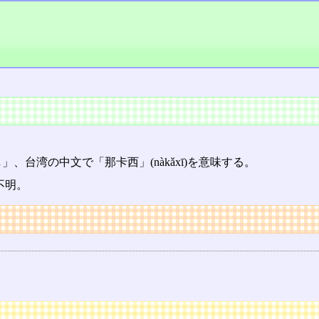
」、台湾の中文で「那卡西」(nàkǎxī)を意味する。
は不明。