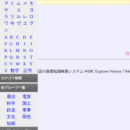
マ
ミ
ム
メ
モ
ヤ
ユ
ヨ
ラ
リ
ル
レ
ロ
ワ
ヰ
ヴ
ヱ
ヲ
ン
A
B
C
D
E
F
G
H
I
J
K
L
M
N
O
コ
P
Q
R
S
T
U
V
W
X
Y
Z
数字
記号
通信用語の基礎知識検索システム WDIC Explorer Version 7.04a (
カテゴリ検索
全グループ一覧
通信
電算
科学
国土
鉄道
軍事
文化
萌色
短縮