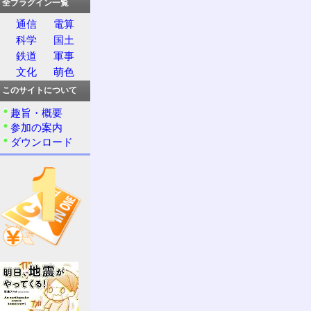
全プラグイン一覧
通信
電算
科学
国土
鉄道
軍事
文化
萌色
このサイトについて
趣旨・概要
参加の案内
ダウンロード