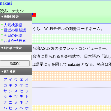
nakasi
読み：ナカシ
外語：
nakasi
▼機能別検索
品詞：名詞
人気検索語
Nexus 7 [2012] のうち、Wi-Fiモデルの開発コードネーム。
最近の更新語
今日の用語
概要
おまかせ検索
Nexus 7 [2012] は台湾ASUS製のタブレットコンピューター。
▼別の語で検索
nakasiは、日本と台湾に見られる音楽様式で、日本語の「流し
なお、3Gモデルは語尾に g を附して nakasig となる。発音
▼索引検索
リンク
ア
イ
ウ
エ
オ
用語の所属
カ
キ
ク
ケ
コ
サ
シ
ス
セ
ソ
Nexus
タ
チ
ツ
テ
ト
Android
ナ
ニ
ヌ
ネ
ノ
ハ
ヒ
フ
ヘ
ホ
広告