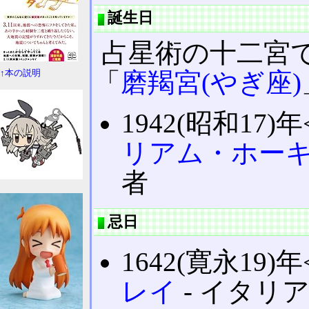
誕生日
占星術の十二宮
「
磨羯宮(やぎ座)
↑本の説明
1942(昭和17)年
リアム・ホー
者
忌日
1642(寛永19)年
レイ
‐ イタリア