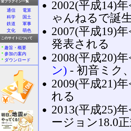
2002(平成14)年
全プラグイン一覧
通信
電算
ゃんねるで誕
科学
国土
鉄道
軍事
2007(平成19)年
文化
萌色
このサイトについて
発表される
趣旨・概要
2008(平成20)年
参加の案内
ダウンロード
ン)
‐ 初音ミ
2009(平成21)年
れる
2013(平成25)年
ージョン18.0