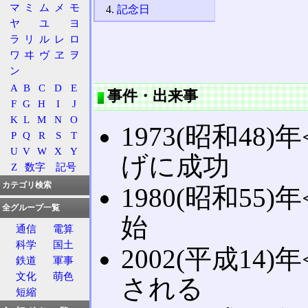
マ
ミ
ム
メ
モ
記念日
ヤ
ユ
ヨ
ラ
リ
ル
レ
ロ
ワ
ヰ
ヴ
ヱ
ヲ
ン
A
B
C
D
E
事件・出来事
F
G
H
I
J
K
L
M
N
O
1973(昭和48)年
P
Q
R
S
T
U
V
W
X
Y
げに成功
Z
数字
記号
カテゴリ検索
1980(昭和55)年
全グループ一覧
始
通信
電算
科学
国土
2002(平成14)年
鉄道
軍事
文化
萌色
される
短縮