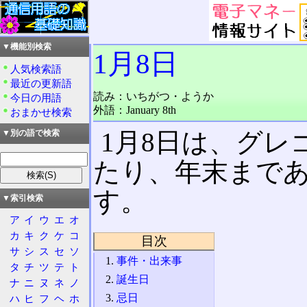
▼機能別検索
1月8日
人気検索語
最近の更新語
読み：いちがつ・ようか
今日の用語
外語：January 8th
おまかせ検索
1月8日は、グレ
▼別の語で検索
たり、年末まであと
す。
▼索引検索
ア
イ
ウ
エ
オ
カ
キ
ク
ケ
コ
目次
サ
シ
ス
セ
ソ
事件・出来事
タ
チ
ツ
テ
ト
誕生日
ナ
ニ
ヌ
ネ
ノ
忌日
ハ
ヒ
フ
ヘ
ホ