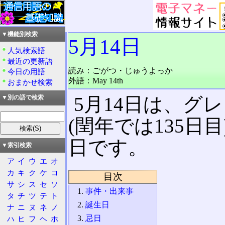
▼機能別検索
5月14日
人気検索語
最近の更新語
読み：ごがつ・じゅうよっか
今日の用語
外語：May 14th
おまかせ検索
5月14日は、グ
▼別の語で検索
(閏年では135日
日です。
▼索引検索
ア
イ
ウ
エ
オ
カ
キ
ク
ケ
コ
目次
サ
シ
ス
セ
ソ
事件・出来事
タ
チ
ツ
テ
ト
誕生日
ナ
ニ
ヌ
ネ
ノ
忌日
ハ
ヒ
フ
ヘ
ホ