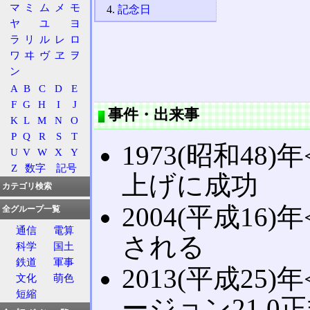
マ
ミ
ム
メ
モ
記念日
ヤ
ユ
ヨ
ラ
リ
ル
レ
ロ
ワ
ヰ
ヴ
ヱ
ヲ
ン
A
B
C
D
E
F
G
H
I
J
事件・出来事
K
L
M
N
O
P
Q
R
S
T
1973(昭和48)年
U
V
W
X
Y
Z
数字
記号
上げに成功
カテゴリ検索
2004(平成16)年
全グループ一覧
通信
電算
される
科学
国土
鉄道
軍事
2013(平成25)年
文化
萌色
短縮
ージョン21.0