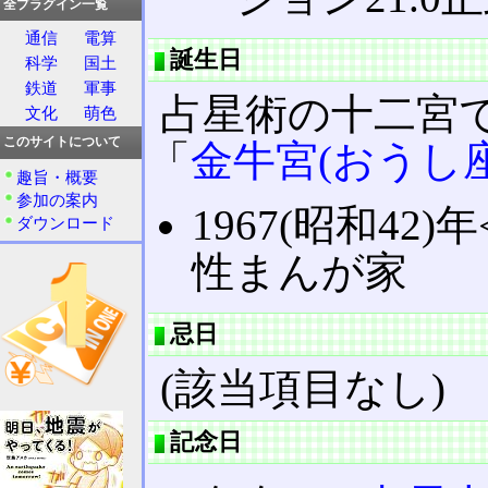
全プラグイン一覧
通信
電算
誕生日
科学
国土
鉄道
軍事
占星術の十二宮
文化
萌色
このサイトについて
「
金牛宮(おうし座
趣旨・概要
参加の案内
1967(昭和42)年
ダウンロード
性まんが家
忌日
(該当項目なし)
記念日