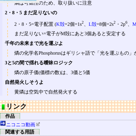
燐は可燃性のため、取り扱いに注意
2・8・5 まだ足りないの
2
2
6
2・8・5=電子配置 (
K殻
=2個=1s
、
L殻
=8個=2s
・2p
、
まだ足りない=電子がM殻にあと3個あると安定する
千年の未来まで光を運ぶよ
燐の化学名Phosphorusはギリシャ語で「光を運ぶもの」
3と5の間で揺れる曖昧ロジック
燐の原子価(価標の数)は、3価と5価
自然発火しそうよ
黄燐は空気中で自然発火する
リンク
作品
ニコニコ動画
関連する用語