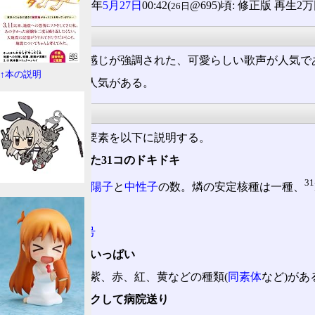
2010(平成22)年
5月27日
00:42(
@695)頃: 修正版 再生2
26日
人気
舌足らずで幼い感じが強調された、可愛らしい歌声が人気で
↑本の説明
理系な歌詞にも人気がある。
説明
歌詞中の化学的要素を以下に説明する。
小さな胸に秘めた31コのドキドキ
31
31=
質量数
(
陽子
と
中性子
の数。燐の安定核種は一種、
出席番号15番
15=
原子番号
カラフルな友達いっぱい
燐には黒、紫、赤、紅、黄などの種類(
同素体
など)があ
恋の火花スパークして病院送り