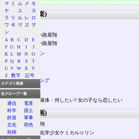
マ
ミ
ム
メ
モ
ヤ
ユ
ヨ
基本情報(音楽)
ラ
リ
ル
レ
ロ
ワ
ヰ
ヴ
ヱ
ヲ
作者
ン
作曲: 小路屋翔
A
B
C
D
E
作詞: 小路屋翔
F
G
H
I
J
歌手:
鏡音リン
K
L
M
N
O
P
Q
R
S
T
分類:
U
V
W
X
Y
ポップ
Z
数字
記号
電波ソング
カテゴリ検索
歌いだし
全グループ一覧
気体・液体・何したい? 女の子なら恋したい
通信
電算
科学
国土
基本情報(動画)
鉄道
軍事
作者: 小路屋翔
文化
萌色
短縮
音楽: 純情系化学少女ケミカル☆リン