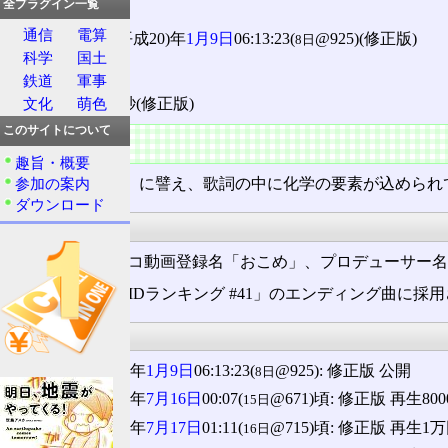
全プラグイン一覧
公開:
通信
電算
2008(平成20)年
1月9日
06:13:23(
@925)(修正版)
8日
科学
国土
時間:
鉄道
軍事
3分18秒(修正版)
文化
萌色
このサイトについて
特徴
趣旨・概要
鏡音リンを「
燐
」に譬え、歌詞の中に化学の要素が込められ
参加の案内
ダウンロード
由来
小路屋翔(ニコニコ動画登録名「おこめ」、プロデューサー名
「週刊VOCALOIDランキング #41」のエンディング曲
沿革
2008(平成20)年
1月9日
06:13:23(
@925): 修正版 公開
8日
2008(平成20)年
7月16日
00:07(
@671)頃: 修正版 再生80
15日
2008(平成20)年
7月17日
01:11(
@715)頃: 修正版 再生1
16日