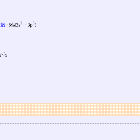
2
3
M殻
=5個3s
・3p
)
から