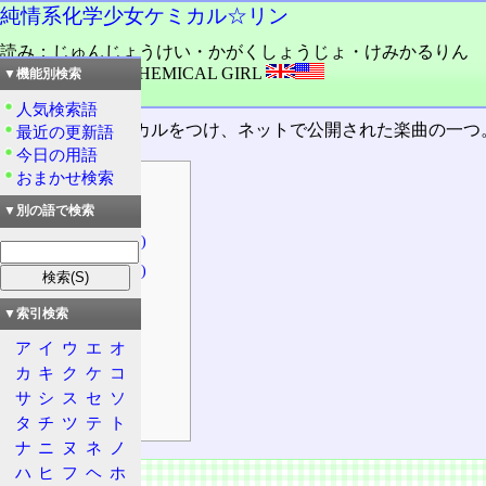
純情系化学少女ケミカル☆リン
読み：じゅんじょうけい・かがくしょうじょ・けみかるりん
外語：
RIN THE CHEMICAL GIRL
▼機能別検索
品詞：固有名詞
人気検索語
鏡音リン
のボーカルをつけ、ネットで公開された楽曲の一つ
最近の更新語
今日の用語
おまかせ検索
目次
作品
▼別の語で検索
基本情報(音楽)
基本情報(動画)
特徴
▼索引検索
由来
ア
イ
ウ
エ
オ
沿革
カ
キ
ク
ケ
コ
人気
サ
シ
ス
セ
ソ
説明
タ
チ
ツ
テ
ト
ナ
ニ
ヌ
ネ
ノ
ハ
ヒ
フ
ヘ
ホ
作品