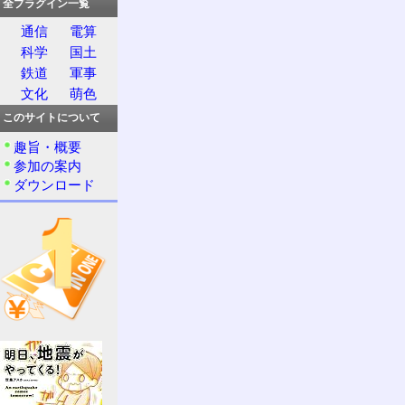
全プラグイン一覧
通信
電算
科学
国土
鉄道
軍事
文化
萌色
このサイトについて
趣旨・概要
参加の案内
ダウンロード