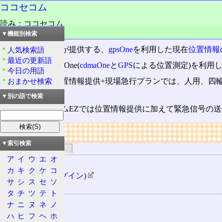
ココセコム
読み：ココセコム
品詞：商品名
▼機能別検索
セコム株式会社が提供する、
gpsOne
を利用した現在
位置情報
人気検索語
最近の更新語
ココセコムはgpsOne(
cdmaOne
と
GPS
による位置測定)を利用
今日の用語
ココセコムの位置情報提供+現場急行プランでは、人用、四
おまかせ検索
る。
▼別の語で検索
また、ココセコムEZでは位置情報提供に加えて緊急信号の
リンク
▼索引検索
関連するリンク
ア
イ
ウ
エ
オ
ココセコム
カ
キ
ク
ケ
コ
ココセコム(ログイン)
サ
シ
ス
セ
ソ
関連する用語
タ
チ
ツ
テ
ト
gpsOne
ナ
ニ
ヌ
ネ
ノ
cdmaOne
ハ
ヒ
フ
ヘ
ホ