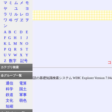
マ
ミ
ム
メ
モ
GPS
ヤ
ユ
ヨ
広告
ラ
リ
ル
レ
ロ
ワ
ヰ
ヴ
ヱ
ヲ
ン
A
B
C
D
E
F
G
H
I
J
K
L
M
N
O
P
Q
R
S
T
U
V
W
X
Y
Z
数字
記号
コ
カテゴリ検索
全グループ一覧
通信用語の基礎知識検索システム WDIC Explorer Version 7.04a (
通信
電算
科学
国土
鉄道
軍事
文化
萌色
短縮