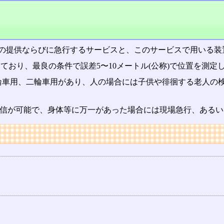
の提供ならびに急行するサービスと、このサービスで用いる装
しており、最良の条件で誤差5〜10メートル(公称)で位置を測
輪車用、二輪車用があり、人の場合には子供や徘徊する老人の
送信が可能で、身体等に万一があった場合には現場急行、ある