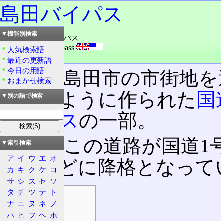
島田バイパス
▼機能別検索
読み：しまだバイパス
外語：
Shimada bypass
人気検索語
品詞：固有名詞
最近の更新語
今日の用語
静岡県島田市の市街地を
おまかせ検索
回するように作られた
国
▼別の語で検索
バイパス
の一部。
現在はこの道路が国道1
▼索引検索
ア
イ
ウ
エ
オ
県道などに降格となって
カ
キ
ク
ケ
コ
サ
シ
ス
セ
ソ
タ
チ
ツ
テ
ト
目次
ナ
ニ
ヌ
ネ
ノ
道路の情報
ハ
ヒ
フ
ヘ
ホ