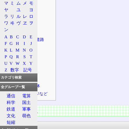
起点・終点
マ
ミ
ム
メ
モ
規制等
ヤ
ユ
ヨ
ラ
リ
ル
レ
ロ
法定路線名
ワ
ヰ
ヴ
ヱ
ヲ
建設計画
ン
道路の特徴
A
B
C
D
E
接続する主な道路
F
G
H
I
J
並行する鉄道
K
L
M
N
O
道の駅
P
Q
R
S
T
主な橋
U
V
W
X
Y
Z
数字
記号
主なトンネル
カテゴリ検索
主な峠
経由する自治体
全グループ一覧
インターチェンジなど
通信
電算
科学
国土
鉄道
軍事
道路の情報
文化
萌色
短縮
起点・終点