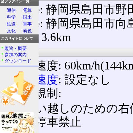
全プラグイン一覧
起点
: 静岡県島田市野田(
通信
電算
科学
国土
終点
: 静岡県島田市向島
鉄道
軍事
文化
萌色
延長: 3.6km
このサイトについて
趣旨・概要
規制等
参加の案内
ダウンロード
制限速度: 60km/h(144k
最低速度
: 設定なし
標識規制:
追い越しのための右
駐停車禁止