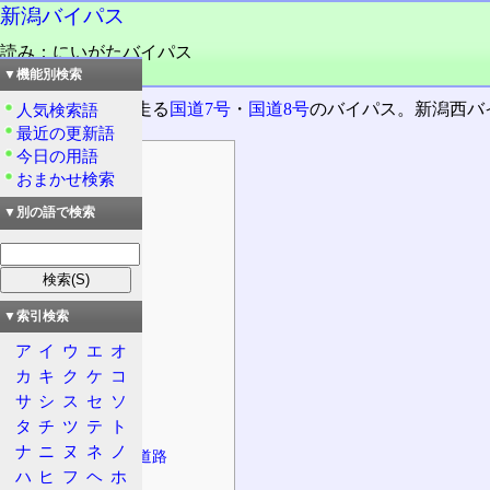
新潟バイパス
読み：にいがたバイパス
品詞：固有名詞
▼機能別検索
新潟県新潟市を走る
国道7号
・
国道8号
のバイパス。新潟西バ
人気検索語
最近の更新語
今日の用語
目次
おまかせ検索
概要
▼別の語で検索
起点・終点
設計諸元
規制等
法定路線名
▼索引検索
通行料金
ア
イ
ウ
エ
オ
管理
カ
キ
ク
ケ
コ
状況
サ
シ
ス
セ
ソ
タ
チ
ツ
テ
ト
特徴
ナ
ニ
ヌ
ネ
ノ
接続する主な道路
ハ
ヒ
フ
ヘ
ホ
国道