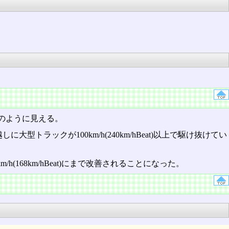
のように見える。
ックが100km/h(240km/hBeat)以上で駆け抜けてい
km/h(168km/hBeat)にまで改善されることになった。