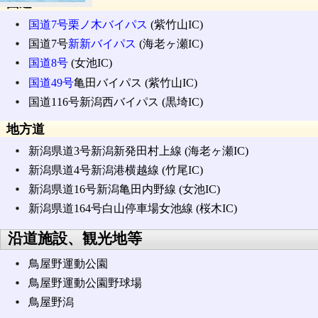
国道
国道7号
栗ノ木バイパス
(紫竹山IC)
国道7号
新新バイパス
(海老ヶ瀬IC)
国道8号
(女池IC)
国道49号
亀田バイパス (紫竹山IC)
国道116号新潟西バイパス (黒埼IC)
地方道
新潟県道3号新潟新発田村上線 (海老ヶ瀬IC)
新潟県道4号新潟港横越線 (竹尾IC)
新潟県道16号新潟亀田内野線 (女池IC)
新潟県道164号白山停車場女池線 (桜木IC)
沿道施設、観光地等
鳥屋野運動公園
鳥屋野運動公園野球場
鳥屋野潟