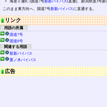
海老ヶ瀬IC (国道7号
新新バイパス
(直通)、新潟県道3号
このまま東方向へ、国道7号
新新バイパス
に直通する。
リンク
用語の所属
国道7号
国道8号
関連する用語
新新バイパス
栗ノ木バイパス
広告