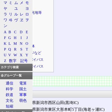
マ
ミ
ム
メ
モ
地方道
ヤ
ユ
ヨ
沿道施設、観光地等
ラ
リ
ル
レ
ロ
主な橋
ワ
ヰ
ヴ
ヱ
ヲ
ン
主なトンネル
A
B
C
D
E
主な峠
F
G
H
I
J
並行する鉄道
K
L
M
N
O
経由する自治体
P
Q
R
S
T
インターチェンジなど
U
V
W
X
Y
国道8号新潟バイパス
Z
数字
記号
国道7号新潟バイパス
カテゴリ検索
全グループ一覧
概要
通信
電算
科学
国土
起点・終点
鉄道
軍事
文化
萌色
起点
: 新潟県新潟市西区山田(黒埼IC)
短縮
終点
: 新潟県新潟市東区大形本町5丁目(海老ヶ瀬IC)