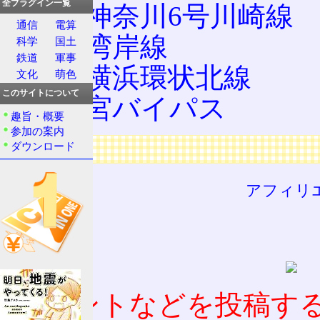
全プラグイン一覧
高速神奈川6号川崎線
通信
電算
高速湾岸線
科学
国土
鉄道
軍事
高速横浜環状北線
文化
萌色
このサイトについて
新大宮バイパス
趣旨・概要
参加の案内
広告
ダウンロード
アフィリ
コメントなどを投稿す