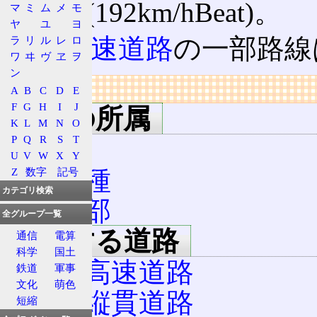
80km/h(192km/hBeat)。
マ
ミ
ム
メ
モ
ヤ
ユ
ヨ
首都高速道路
の一部路線
ラ
リ
ル
レ
ロ
ワ
ヰ
ヴ
ヱ
ヲ
ン
リンク
A
B
C
D
E
F
G
H
I
J
用語の所属
K
L
M
N
O
P
Q
R
S
T
道路
U
V
W
X
Y
第二種
Z
数字
記号
カテゴリ検索
都市部
全グループ一覧
該当する道路
通信
電算
科学
国土
首都高速道路
鉄道
軍事
文化
萌色
川崎縦貫道路
短縮