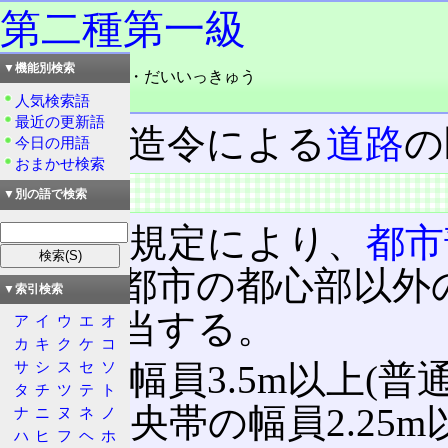
第二種第一級
▼機能別検索
読み：だいにしゅ・だいいっきゅう
品詞：名詞
人気検索語
最近の更新語
道路構造令による
道路
の
今日の用語
おまかせ検索
特徴
▼別の語で検索
同令の規定により、
都市
と、大都市の都心部以外
▼索引検索
路
が該当する。
ア
イ
ウ
エ
オ
カ
キ
ク
ケ
コ
サ
シ
ス
セ
ソ
車線の幅員3.5m以上(普通
タ
チ
ツ
テ
ト
路)、中央帯の幅員2.25
ナ
ニ
ヌ
ネ
ノ
ハ
ヒ
フ
ヘ
ホ