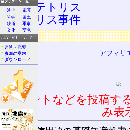
全プラグイン一覧
セガテトリス
通信
電算
テトリス事件
科学
国土
鉄道
軍事
文化
萌色
広告
このサイトについて
趣旨・概要
アフィリ
参加の案内
ダウンロード
コメントなどを投稿す
み表