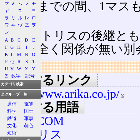
地するまでの間、1マス
マ
ミ
ム
メ
モ
ヤ
ユ
ヨ
い。
ラ
リ
ル
レ
ロ
ワ
ヰ
ヴ
ヱ
ヲ
セガテトリスの後継とも
ン
A
B
C
D
E
発元も全く関係が無い別
F
G
H
I
J
K
L
M
N
O
P
Q
R
S
T
リンク
U
V
W
X
Y
Z
数字
記号
関連するリンク
カテゴリ検索
http://www.arika.co.jp/
全グループ一覧
関連する用語
通信
電算
科学
国土
CAPCOM
鉄道
軍事
文化
萌色
テトリス
短縮