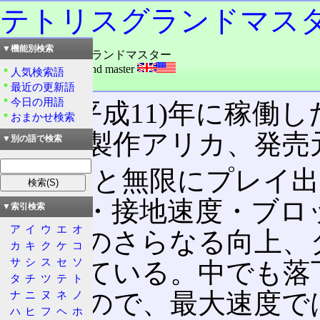
テトリスグランドマス
▼機能別検索
読み：テトリスグランドマスター
外語：
TETRIS grand master
人気検索語
品詞：商品名
最近の更新語
今日の用語
1999(平成11)年に稼
おまかせ検索
とつ。製作アリカ、発売
▼別の語で検索
慣れると無限にプレイ出
下速度・接地速度・ブロ
▼索引検索
ア
イ
ウ
エ
オ
操作性のさらなる向上、
カ
キ
ク
ケ
コ
サ
シ
ス
セ
ソ
付加している。中でも落
タ
チ
ツ
テ
ト
当なもので、最大速度で
ナ
ニ
ヌ
ネ
ノ
ハ
ヒ
フ
ヘ
ホ