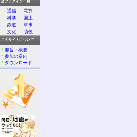
全プラグイン一覧
通信
電算
科学
国土
鉄道
軍事
文化
萌色
このサイトについて
趣旨・概要
参加の案内
ダウンロード