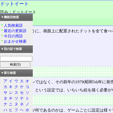
ドットイート
読み：ドットイート
外語：
dot eat
▼機能別検索
品詞：名詞
人気検索語
最近の更新語
パックマンのように、画面上に配置されたドットを全て食べ
今日の用語
おまかせ検索
目次
▼別の語で検索
概要
特徴
概要
▼索引検索
ア
イ
ウ
エ
オ
元祖はパックマンではなく、その前年の1979(昭和54)年に発
カ
キ
ク
ケ
コ
ドットを食べる、という設定では、いちいち絵を描く必要が
サ
シ
ス
セ
ソ
タ
チ
ツ
テ
ト
特徴
ナ
ニ
ヌ
ネ
ノ
ハ
ヒ
フ
ヘ
ホ
その「ドット」が何であるのかは、ゲームごとに設定は様々