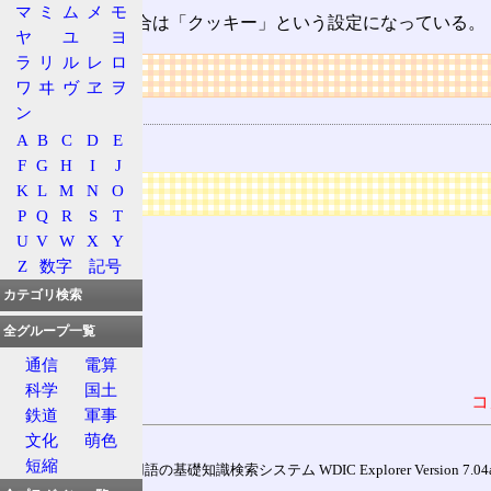
マ
ミ
ム
メ
モ
パックマンの場合は「クッキー」という設定になっている。
ヤ
ユ
ヨ
ラ
リ
ル
レ
ロ
リンク
ワ
ヰ
ヴ
ヱ
ヲ
用語の所属
ン
A
B
C
D
E
ゲーム
F
G
H
I
J
広告
K
L
M
N
O
P
Q
R
S
T
U
V
W
X
Y
Z
数字
記号
カテゴリ検索
全グループ一覧
通信
電算
科学
国土
コ
鉄道
軍事
文化
萌色
短縮
通信用語の基礎知識検索システム WDIC Explorer Version 7.04a (