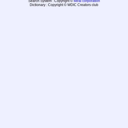
Search System : Copyright ©
Mirai corporation
Dictionary : Copyright © WDIC Creators club