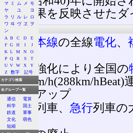
1965(昭和40)年に開
マ
ミ
ム
メ
モ
半の成果を反映させたダ
ヤ
ユ
ヨ
ラ
リ
ル
レ
ロ
ワ
ヰ
ヴ
ヱ
ヲ
特徴
ン
A
B
C
D
E
東北本線
の全線
電化
、
F
G
H
I
J
更
K
L
M
N
O
P
Q
R
S
T
軌道強化により全国の
U
V
W
X
Y
Z
数字
記号
120km/h(288km/
カテゴリ検索
ードアップ
全グループ一覧
通信
電算
特急
列車、
急行
列車の
科学
国土
鉄道
軍事
増)
文化
萌色
短縮