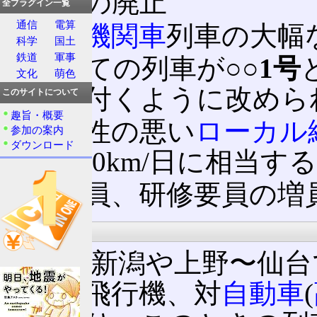
準急
の廃止
全プラグイン一覧
通信
電算
蒸気機関車
列車の大幅
科学
国土
鉄道
軍事
すべての列車が
○○1号
文化
萌色
数が付くように改めら
このサイトについて
趣旨・概要
採算性の悪い
ローカル
参加の案内
ダウンロード
18,500km/日に相
乗務員、研修要員の増
結果
上野〜新潟や上野〜仙台
ど、対飛行機、対
自動車
(