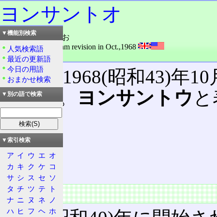
ヨンサントオ
▼機能別検索
読み：よんさんとお
外語：
43-10: diagram revision in Oct.,1968
人気検索語
品詞：名詞
最近の更新語
今日の用語
国鉄が1968(昭和43)年
おまかせ検索
のこと。
ヨンサントウ
と
▼別の語で検索
目次
概要
▼索引検索
特徴
ア
イ
ウ
エ
オ
結果
カ
キ
ク
ケ
コ
サ
シ
ス
セ
ソ
タ
チ
ツ
テ
ト
概要
ナ
ニ
ヌ
ネ
ノ
ハ
ヒ
フ
ヘ
ホ