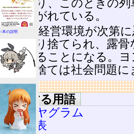
正であり、このときの列
引き継がれている。
一方、経営環境が次第に
↑本の説明
門は切り捨てられ、露骨
行われることになる。ヨ
線の切捨ては社会問題に
リンク
関連する用語
ダイヤグラム
時刻表