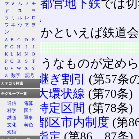
また、
都営地下鉄
では切
マ
ミ
ム
メ
モ
ヤ
ユ
ヨ
ている。
ラ
リ
ル
レ
ロ
ワ
ヰ
ヴ
ヱ
ヲ
どちらかといえば鉄道会
ン
A
B
C
D
E
特徴
F
G
H
I
J
K
L
M
N
O
次のようなものが定めら
P
Q
R
S
T
U
V
W
X
Y
乗り継ぎ割引
(第57条の
Z
数字
記号
カテゴリ検索
電車大環状線
(第70条)
全グループ一覧
通信
電算
電車特定区間
(第78条)
科学
国土
鉄道
軍事
特定都区市内制度
(第8
文化
萌色
短縮
単駅指定
(第86、87条)