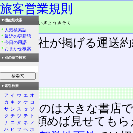
旅客営業規則
▼機能別検索
読み：りょかくえいぎょうきそく
品詞：名詞
人気検索語
最近の更新語
鉄道会社が掲げる運送約
今日の用語
おまかせ検索
▼別の語で検索
目次
概要
特徴
▼索引検索
概要
ア
イ
ウ
エ
オ
カ
キ
ク
ケ
コ
JR
のものは大きな書店
サ
シ
ス
セ
ソ
タ
チ
ツ
テ
ト
でも、頼めば見せてもら
ナ
ニ
ヌ
ネ
ノ
ハ
ヒ
フ
ヘ
ホ