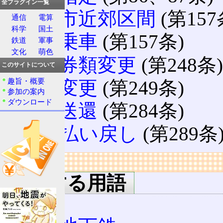
全プラグイン一覧
大都市近郊区間
(第157
通信
電算
科学
国土
選択乗車
(第157条)
鉄道
軍事
文化
萌色
乗車券類変更
(第248条)
このサイトについて
趣旨・概要
乗車変更
(第249条)
参加の案内
ダウンロード
無賃送還
(第284条)
遅れ払い戻し
(第289条
リンク
関連する用語
JR