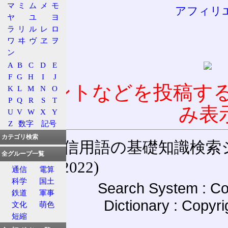
マ
ミ
ム
メ
モ
アフィリ
ヤ
ユ
ヨ
ラ
リ
ル
レ
ロ
ワ
ヰ
ヴ
ヱ
ヲ
ン
A
B
C
D
E
F
G
H
I
J
コメントなどを投稿す
K
L
M
N
O
P
Q
R
S
T
み表
U
V
W
X
Y
Z
数字
記号
カテゴリ検索
通信用語の基礎知識検索システム W
全グループ一覧
(27-May-2022)
通信
電算
科学
国土
Search System : Co
鉄道
軍事
Dictionary : Copyr
文化
萌色
短縮