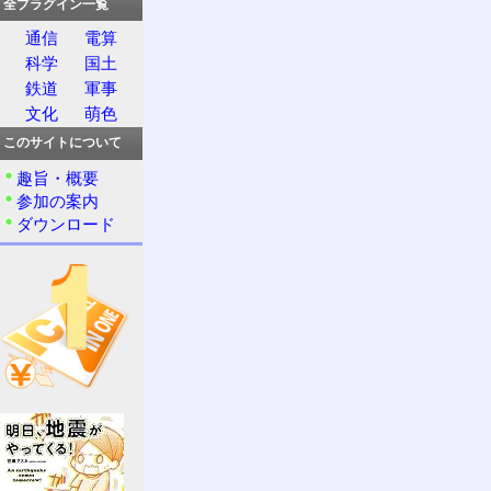
全プラグイン一覧
通信
電算
科学
国土
鉄道
軍事
文化
萌色
このサイトについて
趣旨・概要
参加の案内
ダウンロード