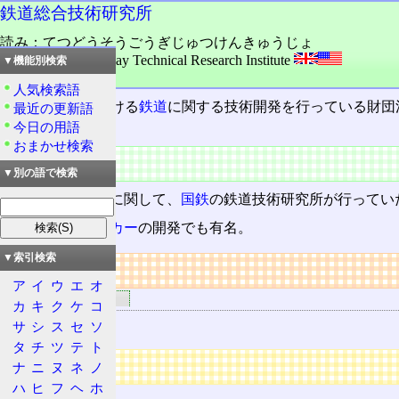
鉄道総合技術研究所
読み：てつどうそうごうぎじゅつけんきゅうじょ
外語：
RTRI: Railway Technical Research Institute
▼機能別検索
品詞：固有名詞
人気検索語
JR
グループにおける
鉄道
に関する技術開発を行っている財団
最近の更新語
今日の用語
ある。
おまかせ検索
概要
▼別の語で検索
国鉄分割民営化
に関して、
国鉄
の鉄道技術研究所が行ってい
リニアモーターカー
の開発でも有名。
▼索引検索
リンク
ア
イ
ウ
エ
オ
関連するリンク
カ
キ
ク
ケ
コ
鉄道総研
サ
シ
ス
セ
ソ
タ
チ
ツ
テ
ト
広告
ナ
ニ
ヌ
ネ
ノ
ハ
ヒ
フ
ヘ
ホ