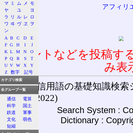
マ
ミ
ム
メ
モ
アフィリ
ヤ
ユ
ヨ
ラ
リ
ル
レ
ロ
ワ
ヰ
ヴ
ヱ
ヲ
ン
A
B
C
D
E
F
G
H
I
J
コメントなどを投稿す
K
L
M
N
O
P
Q
R
S
T
み表
U
V
W
X
Y
Z
数字
記号
カテゴリ検索
通信用語の基礎知識検索システム W
全グループ一覧
(27-May-2022)
通信
電算
科学
国土
Search System : Co
鉄道
軍事
Dictionary : Copyr
文化
萌色
短縮