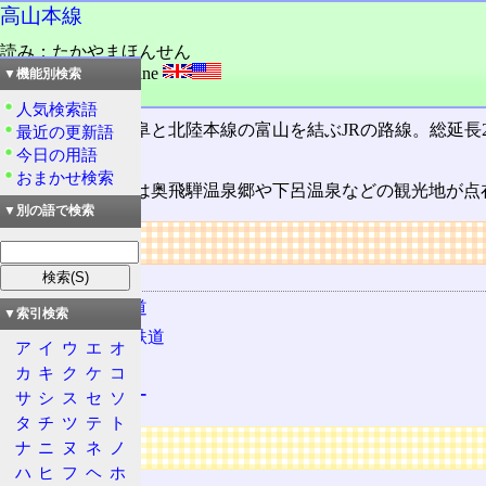
高山本線
読み：たかやまほんせん
外語：
Takayama Line
▼機能別検索
品詞：固有名詞
人気検索語
東海道本線の岐阜と北陸本線の富山を結ぶJRの路線。総延長22
最近の更新語
今日の用語
する。
おまかせ検索
この路線の沿線は奥飛騨温泉郷や下呂温泉などの観光地が点
▼別の語で検索
リンク
関連する用語
東海旅客鉄道
▼索引検索
西日本旅客鉄道
ア
イ
ウ
エ
オ
ひだ
カ
キ
ク
ケ
コ
ワイドビュー
サ
シ
ス
セ
ソ
タ
チ
ツ
テ
ト
広告
ナ
ニ
ヌ
ネ
ノ
ハ
ヒ
フ
ヘ
ホ