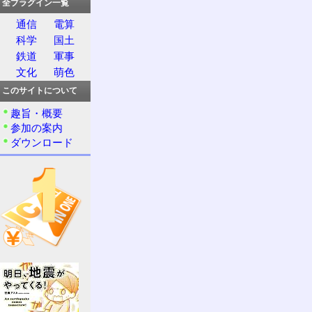
全プラグイン一覧
通信
電算
科学
国土
鉄道
軍事
文化
萌色
このサイトについて
趣旨・概要
参加の案内
ダウンロード