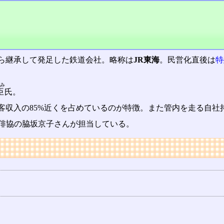
ら継承して発足した鉄道会社。略称は
JR東海
。民営化直後は
特
おみ
臣
氏。
客収入の85%近くを占めているのが特徴。また管内を走る自社
、俳協の脇坂京子さんが担当している。