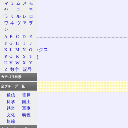
マ
ミ
ム
メ
モ
紀勢本線
ヤ
ユ
ヨ
高山本線
ラ
リ
ル
レ
ロ
中央本線
ワ
ヰ
ヴ
ヱ
ヲ
御殿場線
ン
関連用語
A
B
C
D
E
JR
F
G
H
I
J
K
L
M
N
O
オレンジボックス
P
Q
R
S
T
日本国有鉄道
U
V
W
X
Y
特殊会社
Z
数字
記号
ツンデレ
カテゴリ検索
広告
全グループ一覧
通信
電算
科学
国土
鉄道
軍事
文化
萌色
短縮