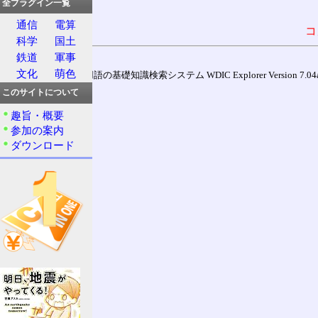
全プラグイン一覧
通信
電算
コ
科学
国土
鉄道
軍事
文化
萌色
通信用語の基礎知識検索システム WDIC Explorer Version 7.04a (
このサイトについて
趣旨・概要
参加の案内
ダウンロード