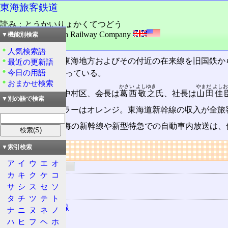
東海旅客鉄道
読み：とうかいりょかくてつどう
外語：
Central Japan Railway Company
▼機能別検索
品詞：会社名
人気検索語
東海道新幹線
と東海地方およびその付近の在来線を旧国鉄か
最近の更新語
今日の用語
通の株式会社となっている。
おまかせ検索
かさい よしゆき
やまだ よし
本社は名古屋市中村区、会長は
葛西敬之
氏、社長は
山田佳
▼別の語で検索
コーポレートカラーはオレンジ。東海道新幹線の収入が全旅
ちなみに、JR東海の新幹線や新型特急での自動車内放送は
リンク
▼索引検索
ア
イ
ウ
エ
オ
関連するリンク
カ
キ
ク
ケ
コ
JR東海
サ
シ
ス
セ
ソ
路線
タ
チ
ツ
テ
ト
東海道新幹線
ナ
ニ
ヌ
ネ
ノ
東海道本線
ハ
ヒ
フ
ヘ
ホ