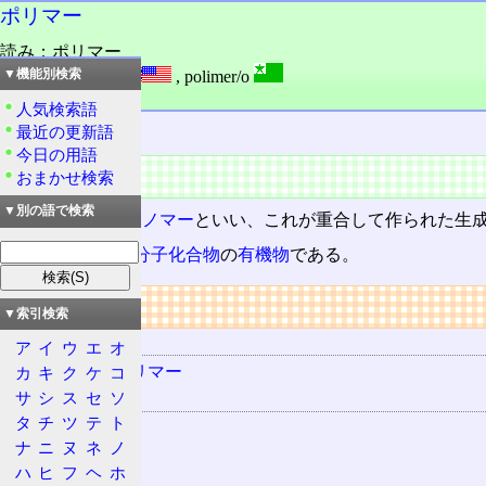
ポリマー
読み：ポリマー
外語：
polymer
,
polimer/o
▼機能別検索
品詞：名詞
人気検索語
最近の更新語
重合
体。
今日の用語
概要
おまかせ検索
▼別の語で検索
1
分子
の状態を
モノマー
といい、これが重合して作られた生成
多くのものは
高分子化合物
の
有機物
である。
リンク
▼索引検索
用語の所属
ア
イ
ウ
エ
オ
グラフトポリマー
カ
キ
ク
ケ
コ
サ
シ
ス
セ
ソ
関連する用語
タ
チ
ツ
テ
ト
重合
ナ
ニ
ヌ
ネ
ノ
モノマー
ハ
ヒ
フ
ヘ
ホ