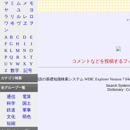
マ
ミ
ム
メ
モ
広告
ヤ
ユ
ヨ
ラ
リ
ル
レ
ロ
ア
ワ
ヰ
ヴ
ヱ
ヲ
ン
A
B
C
D
E
F
G
H
I
J
K
L
M
N
O
P
Q
R
S
T
コメントなどを投稿するフ
U
V
W
X
Y
Z
数字
記号
カテゴリ検索
通信用語の基礎知識検索システム WDIC Explorer Version 7.04a (
Search System 
全グループ一覧
Dictionary : 
通信
電算
科学
国土
鉄道
軍事
文化
萌色
短縮