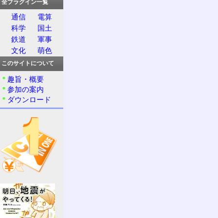
全プラグイン一覧
通信
電算
科学
国土
鉄道
軍事
文化
萌色
このサイトについて
趣旨・概要
参加の案内
ダウンロード