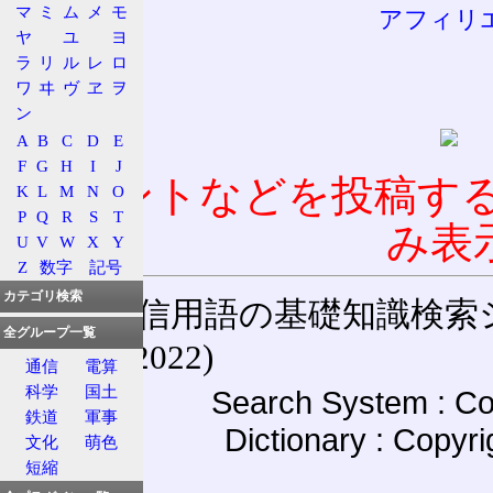
マ
ミ
ム
メ
モ
アフィリ
ヤ
ユ
ヨ
ラ
リ
ル
レ
ロ
ワ
ヰ
ヴ
ヱ
ヲ
ン
A
B
C
D
E
F
G
H
I
J
コメントなどを投稿す
K
L
M
N
O
P
Q
R
S
T
み表
U
V
W
X
Y
Z
数字
記号
カテゴリ検索
通信用語の基礎知識検索システム W
全グループ一覧
(27-May-2022)
通信
電算
科学
国土
Search System : Co
鉄道
軍事
Dictionary : Copyr
文化
萌色
短縮