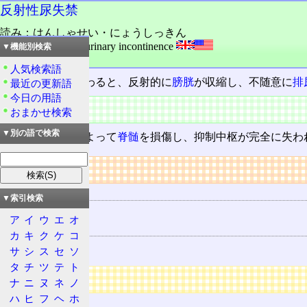
反射性尿失禁
読み：はんしゃせい・にょうしっきん
外語：
RUI: reflex urinary incontinence
▼機能別検索
品詞：名詞
人気検索語
膀胱
に刺激が加わると、反射的に
膀胱
が収縮し、不随意に
排
最近の更新語
今日の用語
病因
おまかせ検索
▼別の語で検索
交通事故などによって
脊髄
を損傷し、抑制中枢が完全に失わ
リンク
用語の所属
▼索引検索
尿失禁
ア
イ
ウ
エ
オ
関連する用語
カ
キ
ク
ケ
コ
脊髄
サ
シ
ス
セ
ソ
タ
チ
ツ
テ
ト
広告
ナ
ニ
ヌ
ネ
ノ
ハ
ヒ
フ
ヘ
ホ