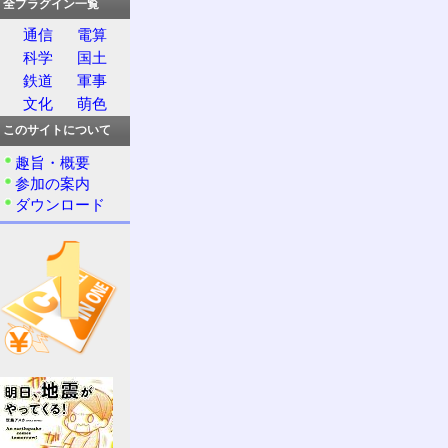
全プラグイン一覧
通信
電算
科学
国土
鉄道
軍事
文化
萌色
このサイトについて
趣旨・概要
参加の案内
ダウンロード