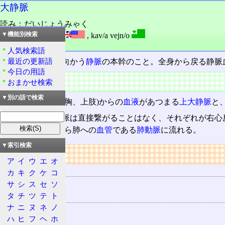
大静脈
読み：だいじょうみゃく
外語：
vena cava
,
kav/a vejn/o
▼機能別検索
品詞：名詞
人気検索語
最近の更新語
心臓
の
右心房
へ向かう
静脈
の本幹のこと。全身から戻る静脈
今日の用語
概要
おまかせ検索
▼別の語で検索
上半身(頭頸部、胸、上肢)からの
血液
があつまる
上大静脈
と
この二つの大静脈は直接繋がることはなく、それぞれが右心
の血液は右心室から肺への
血管
である
肺動脈
に流れる。
▼索引検索
リンク
ア
イ
ウ
エ
オ
用語の所属
カ
キ
ク
ケ
コ
サ
シ
ス
セ
ソ
静脈
タ
チ
ツ
テ
ト
関連する用語
ナ
ニ
ヌ
ネ
ノ
上大静脈
ハ
ヒ
フ
ヘ
ホ
下大静脈