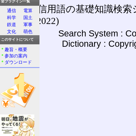
全プラグイン一覧
通信用語の基礎知識検索システム W
通信
電算
科学
国土
(27-May-2022)
鉄道
軍事
Search System : Co
文化
萌色
このサイトについて
Dictionary : Copyr
趣旨・概要
参加の案内
ダウンロード