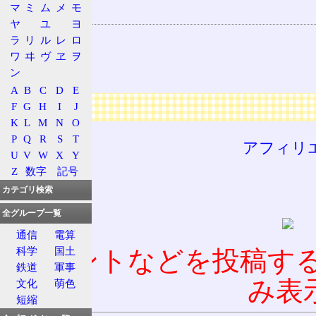
マ
ミ
ム
メ
モ
関連する器官
ヤ
ユ
ヨ
心臓
ラ
リ
ル
レ
ロ
右心房
ワ
ヰ
ヴ
ヱ
ヲ
ン
大動脈
A
B
C
D
E
広告
F
G
H
I
J
K
L
M
N
O
P
Q
R
S
T
アフィリ
U
V
W
X
Y
Z
数字
記号
カテゴリ検索
全グループ一覧
通信
電算
科学
国土
コメントなどを投稿す
鉄道
軍事
み表
文化
萌色
短縮