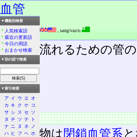
血管
▼機能別検索
読み：けっかん
外語：
blood vessel
,
sang/vaz/o
人気検索語
品詞：名詞
最近の更新語
今日の用語
血液
が流れるための管の
おまかせ検索
▼別の語で検索
目次
概要
特徴
▼索引検索
種類
ア
イ
ウ
エ
オ
循環
カ
キ
ク
ケ
コ
サ
シ
ス
セ
ソ
概要
タ
チ
ツ
テ
ト
ナ
ニ
ヌ
ネ
ノ
高等動物は
閉鎖血管系
と
ハ
ヒ
フ
ヘ
ホ