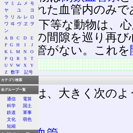
マ
ミ
ム
メ
モ
配線された血管内のみで
ヤ
ユ
ヨ
ラ
リ
ル
レ
ロ
対して下等な動物は、心
ワ
ヰ
ヴ
ヱ
ヲ
ン
の組織の間隙を巡り再び
A
B
C
D
E
F
G
H
I
J
ての血管がない。これを
K
L
M
N
O
P
Q
R
S
T
特徴
U
V
W
X
Y
Z
数字
記号
種類
カテゴリ検索
血管は、大きく次のよ
全グループ一覧
通信
電算
合)。
科学
国土
鉄道
軍事
動脈
文化
萌色
短縮