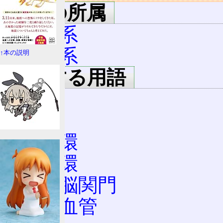
用語の所属
循環系
血管系
↑本の説明
関連する用語
血液
出血
体循環
肺循環
血液脳関門
人工血管