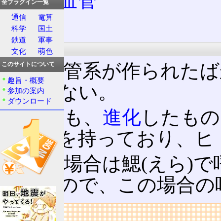
毛細血管
全プラグイン一覧
静脈
通信
電算
科学
国土
鉄道
軍事
循環
文化
萌色
閉鎖血管系が作られたば
このサイトについて
趣旨・概要
か持たない。
参加の案内
ダウンロード
魚類
でも、
進化
したもの
循環系を持っており、ヒ
魚類の場合は鰓(えら)
は
肺
なので、この場合の
リンク