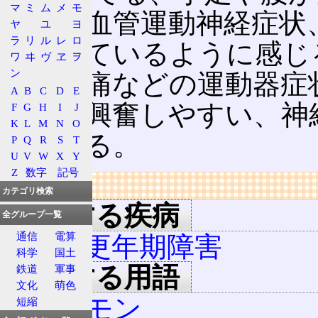
マ
ミ
ム
メ
モ
などの血管運動神経症状
ヤ
ユ
ヨ
ラ
リ
ル
レ
ロ
が張っているように感じ
ワ
ヰ
ヴ
ヱ
ヲ
ン
りや腰痛などの運動器症
A
B
C
D
E
ない、興奮しやすい、神
F
G
H
I
J
K
L
M
N
O
が起こる。
P
Q
R
S
T
U
V
W
X
Y
Z
数字
記号
リンク
カテゴリ検索
関連する疾病
全グループ一覧
通信
電算
男性更年期障害
科学
国土
関連する用語
鉄道
軍事
文化
萌色
ホルモン
短縮