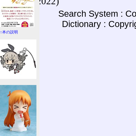
(27-May-2022)
Search System : Co
Dictionary : Copyr
↑本の説明