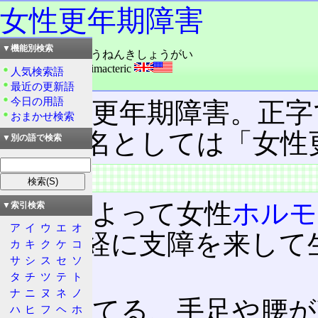
女性更年期障害
▼機能別検索
読み：じょせいこうねんきしょうがい
外語：
the female climacteric
人気検索語
品詞：名詞
最近の更新語
今日の用語
女性の更年期障害。正字
おまかせ検索
が、病名としては「女性
▼別の語で検索
病態
閉経によって女性
ホルモ
▼索引検索
ア
イ
ウ
エ
オ
自律神経に支障を来して
カ
キ
ク
ケ
コ
サ
シ
ス
セ
ソ
と。
タ
チ
ツ
テ
ト
ナ
ニ
ヌ
ネ
ノ
顔がほてる、手足や腰が
ハ
ヒ
フ
ヘ
ホ