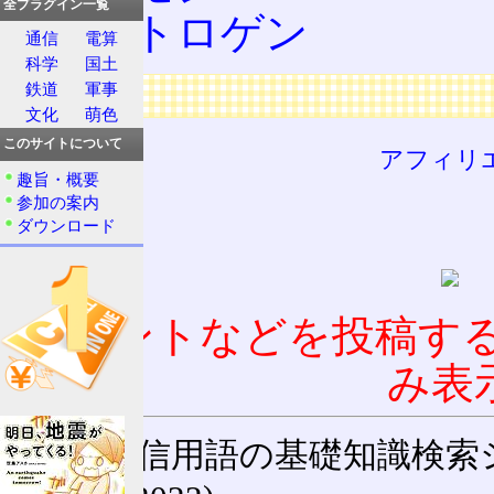
全プラグイン一覧
エストロゲン
通信
電算
科学
国土
鉄道
軍事
広告
文化
萌色
このサイトについて
アフィリ
趣旨・概要
参加の案内
ダウンロード
コメントなどを投稿す
み表
通信用語の基礎知識検索システム W