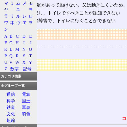
マ
ミ
ム
メ
モ
体に障害(障礙)があって動けない、又は動きにくいため
ヤ
ユ
ヨ
認知症
に罹患し、トイレですべきことが認知できない
ラ
リ
ル
レ
ロ
重い鬱や情緒障害で、トイレに行くことができない
ワ
ヰ
ヴ
ヱ
ヲ
ン
リンク
A
B
C
D
E
F
G
H
I
J
用語の所属
K
L
M
N
O
尿失禁
P
Q
R
S
T
U
V
W
X
Y
広告
Z
数字
記号
カテゴリ検索
全グループ一覧
通信
電算
科学
国土
鉄道
軍事
文化
萌色
コ
短縮