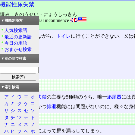
機能性尿失禁
読み：きのうせい・にょうしっきん
外語：
FUI: functional incontinence
▼機能別検索
品詞：名詞
人気検索語
尿意
を感じていながら、
トイレ
に行くことができない、又は
最近の更新語
今日の用語
おまかせ検索
目次
病態
▼別の語で検索
病因
病態
▼索引検索
ア
イ
ウ
エ
オ
疾病としての
尿失禁
の主要な5種類のうち、唯一
泌尿器
には
カ
キ
ク
ケ
コ
尿意はあって、かつ
排泄
機能には問題がないのに、様々な身
サ
シ
ス
セ
ソ
病因
タ
チ
ツ
テ
ト
ナ
ニ
ヌ
ネ
ノ
次のような原因によって尿を漏らしてしまう。
ハ
ヒ
フ
ヘ
ホ