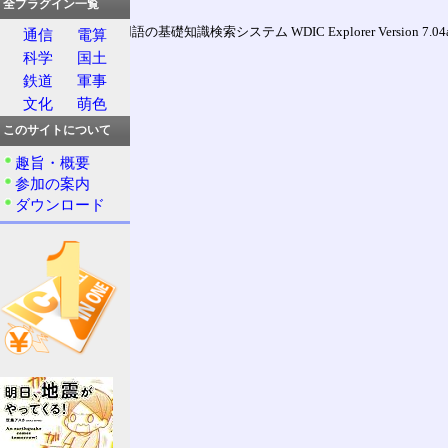
全プラグイン一覧
通信用語の基礎知識検索システム WDIC Explorer Version 7.04a (
通信
電算
科学
国土
鉄道
軍事
文化
萌色
このサイトについて
趣旨・概要
参加の案内
ダウンロード