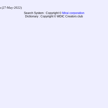
27-May-2022)
Search System : Copyright ©
Mirai corporation
Dictionary : Copyright © WDIC Creators club