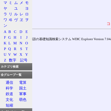
マ
ミ
ム
メ
モ
ヤ
ユ
ヨ
ラ
リ
ル
レ
ロ
ワ
ヰ
ヴ
ヱ
ヲ
コ
ン
A
B
C
D
E
F
G
H
I
J
通信用語の基礎知識検索システム WDIC Explorer Version 7.04a (
K
L
M
N
O
P
Q
R
S
T
U
V
W
X
Y
Z
数字
記号
カテゴリ検索
全グループ一覧
通信
電算
科学
国土
鉄道
軍事
文化
萌色
短縮