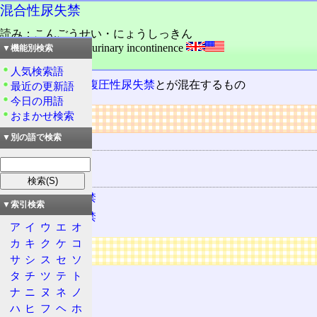
混合性尿失禁
読み：こんごうせい・にょうしっきん
外語：
MUI: mixed urinary incontinence
▼機能別検索
品詞：名詞
人気検索語
切迫性尿失禁
と
腹圧性尿失禁
とが混在するもの
最近の更新語
今日の用語
リンク
おまかせ検索
▼別の語で検索
用語の所属
尿失禁
関連する用語
切迫性尿失禁
▼索引検索
腹圧性尿失禁
ア
イ
ウ
エ
オ
カ
キ
ク
ケ
コ
広告
サ
シ
ス
セ
ソ
タ
チ
ツ
テ
ト
ナ
ニ
ヌ
ネ
ノ
ハ
ヒ
フ
ヘ
ホ