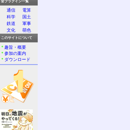
全プラグイン一覧
通信
電算
科学
国土
鉄道
軍事
文化
萌色
このサイトについて
趣旨・概要
参加の案内
ダウンロード