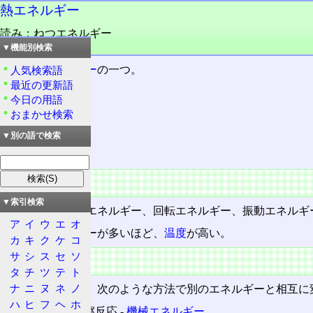
熱エネルギー
読み：ねつエネルギー
品詞：名詞
▼機能別検索
工学的
エネルギー
の一つ。
人気検索語
最近の更新語
今日の用語
目次
おまかせ検索
概要
▼別の語で検索
特徴
概要
▼索引検索
物質粒子の並進エネルギー、回転エネルギー、振動エネルギ
ア
イ
ウ
エ
オ
持つ熱エネルギーが多いほど、
温度
が高い。
カ
キ
ク
ケ
コ
サ
シ
ス
セ
ソ
特徴
タ
チ
ツ
テ
ト
ナ
ニ
ヌ
ネ
ノ
熱エネルギーは、次のような方法で別のエネルギーと相互に
ハ
ヒ
フ
ヘ
ホ
熱機関・摩擦反応 ‐
機械エネルギー