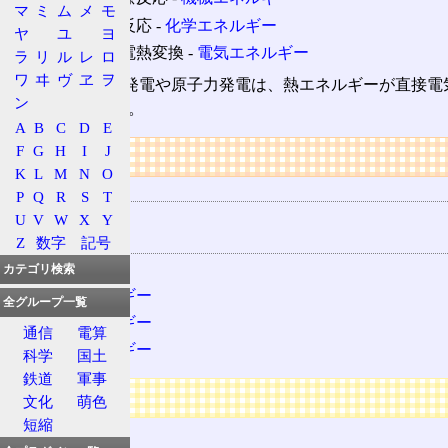
マ
ミ
ム
メ
モ
発熱・吸熱反応 ‐
化学エネルギー
ヤ
ユ
ヨ
熱電変換・電熱変換 ‐
電気エネルギー
ラ
リ
ル
レ
ロ
ワ
ヰ
ヴ
ヱ
ヲ
ちなみに、火力発電や原子力発電は、熱エネルギーが直接電
ン
で発電としている。
A
B
C
D
E
F
G
H
I
J
リンク
K
L
M
N
O
用語の所属
P
Q
R
S
T
エネルギー
U
V
W
X
Y
関連する用語
Z
数字
記号
熱
カテゴリ検索
機械エネルギー
全グループ一覧
化学エネルギー
通信
電算
電気エネルギー
科学
国土
鉄道
軍事
広告
文化
萌色
短縮