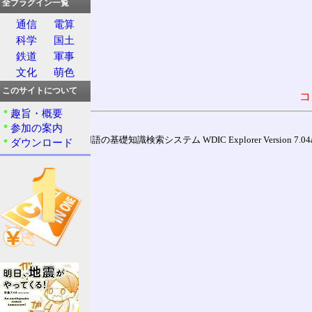
全プラグイン一覧
通信
電算
科学
国土
鉄道
軍事
文化
萌色
このサイトについて
コ
趣旨・概要
参加の案内
通信用語の基礎知識検索システム WDIC Explorer Version 7.04a (
ダウンロード