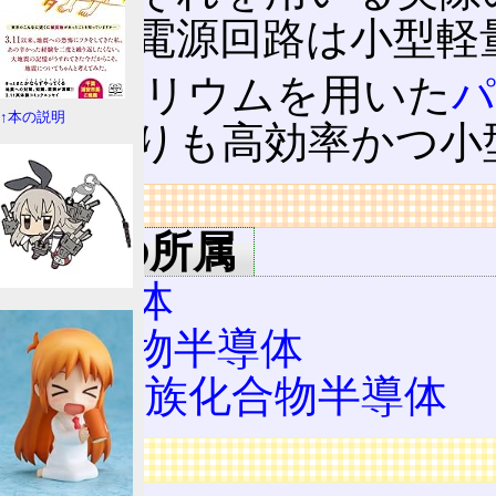
ゆえに電源回路は小型軽
窒化ガリウムを用いた
パ
↑本の説明
ものよりも高効率かつ小
リンク
用語の所属
半導体
化合物半導体
Ⅲ‐Ⅴ族化合物半導体
広告