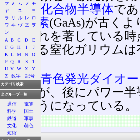
マ
ミ
ム
メ
モ
Ⅲ‐Ⅴ族化合物半導体
であ
ヤ
ユ
ヨ
ラ
リ
ル
レ
ロ
ウム砒素
(GaAs)が古
ワ
ヰ
ヴ
ヱ
ヲ
が、これを著している時
ン
A
B
C
D
E
体である窒化ガリウムは
F
G
H
I
J
K
L
M
N
O
る。
P
Q
R
S
T
U
V
W
X
Y
当初は
青色発光ダイオー
Z
数字
記号
カテゴリ検索
われたが、後にパワー半
全グループ一覧
れるようになっている。
通信
電算
科学
国土
鉄道
軍事
特徴
文化
萌色
短縮
青色LED