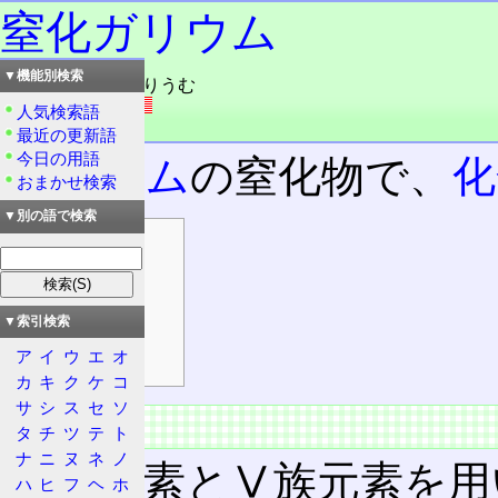
窒化ガリウム
▼機能別検索
読み：ちっか・がりうむ
外語：
GaN
人気検索語
品詞：名詞
最近の更新語
今日の用語
ガリウム
の窒化物で、
化
おまかせ検索
▼別の語で検索
目次
概要
特徴
▼索引検索
青色LED
ア
イ
ウ
エ
オ
パワー半導体
カ
キ
ク
ケ
コ
サ
シ
ス
セ
ソ
概要
タ
チ
ツ
テ
ト
ナ
ニ
ヌ
ネ
ノ
Ⅲ族元素とⅤ族元素を用
ハ
ヒ
フ
ヘ
ホ