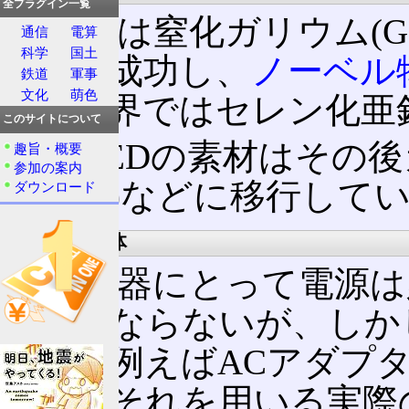
全プラグイン一覧
赤﨑勇は窒化ガリウム(G
通信
電算
科学
国土
開発に成功し、
ノーベル
鉄道
軍事
文化
萌色
時、世界ではセレン化亜鉛
このサイトについて
青色LEDの素材はその
趣旨・概要
参加の案内
(GaInN)などに移行して
ダウンロード
パワー半導体
電気機器にとって電源は
くてはならないが、しか
ない。例えばACアダプ
あり、それを用いる実際