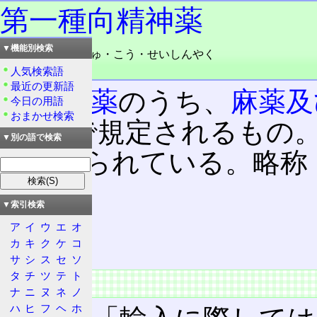
第一種向精神薬
▼機能別検索
読み：だいいっしゅ・こう・せいしんやく
品詞：名詞
人気検索語
最近の更新語
向精神薬
のうち、
麻薬及
今日の用語
おまかせ検索
第1項で規定されるもの
▼別の語で検索
途定められている。略称
目次
▼索引検索
扱い
ア
イ
ウ
エ
オ
一覧
カ
キ
ク
ケ
コ
サ
シ
ス
セ
ソ
タ
チ
ツ
テ
ト
扱い
ナ
ニ
ヌ
ネ
ノ
ハ
ヒ
フ
ヘ
ホ