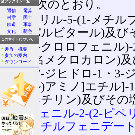
のは、次のとおり。
全プラグイン一覧
通信
電算
5-アリル-5-(1-メ
科学
国土
鉄道
軍事
コバルビタール)及び
文化
萌色
このサイトについて
3-(2-クロロフェニル)
趣旨・概要
参加の案内
(別名メクロカロン)
ダウンロード
3・7-ジヒドロ-1・3-ジ
チル)アミノ]エチル]-
ェネチリン)及びその
2-フェニル-2-(2-
名メチルフェニデート