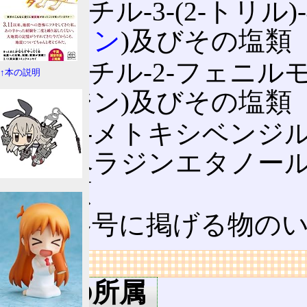
2-メチル-3-(2-トリル
カロン
)及びその塩類
3-メチル-2-フェニ
↑本の説明
ラジン)及びその塩類
α-(α-メトキシベンジル)
ピペラジンエタノール
塩類
前各号に掲げる物の
リンク
用語の所属