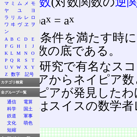
指数関数
(対数関数の
逆
マ
ミ
ム
メ
モ
ヤ
ユ
ヨ
x
x
(d/dx)a
= a
ラ
リ
ル
レ
ロ
ワ
ヰ
ヴ
ヱ
ヲ
ン
という条件を満たす時に
A
B
C
D
E
F
G
H
I
J
自然対数の底である。
K
L
M
N
O
P
Q
R
S
T
対数
の研究で有名なスコ
U
V
W
X
Y
Z
数字
記号
ネイピアからネイピア数
カテゴリ検索
はネイピアが発見したわ
全グループ一覧
通信
電算
ったのはスイスの数学者
科学
国土
る。
鉄道
軍事
文化
萌色
短縮
定義