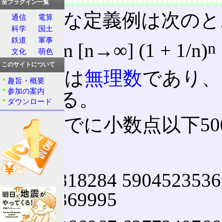
全プラグイン一覧
代表的な定義例は次のと
通信
電算
科学
国土
鉄道
軍事
n
e = lim [n→∞] (1 + 1/n)
文化
萌色
このサイトについて
その値は
無理数
であり、
趣旨・概要
参加の案内
でもある。
ダウンロード
参考までに小数点以下5
2.
7182818284 5904523536
4709369995