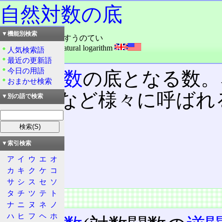
自然対数の底
▼機能別検索
読み：しぜんたいすうのてい
外語：
base of the natural logarithm
人気検索語
品詞：名詞
最近の更新語
今日の用語
自然対数
の底となる数。
おまかせ検索
ラー数など様々に呼ばれ
▼別の語で検索
目次
概要
▼索引検索
定義
ア
イ
ウ
エ
オ
補足
カ
キ
ク
ケ
コ
サ
シ
ス
セ
ソ
タ
チ
ツ
テ
ト
概要
ナ
ニ
ヌ
ネ
ノ
ハ
ヒ
フ
ヘ
ホ