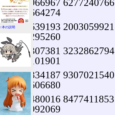
9574966967 6277240766
5251664274
2746639193 2003059921
↑本の説明
0334295260
5956307381 3232862794
9525101901
1573834187 9307021540
7614606680
8226480016 8477411853
7744992069