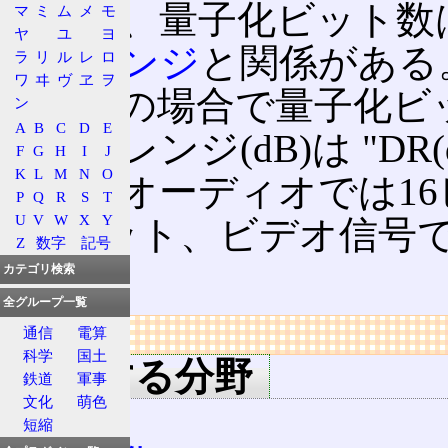
あるが、量子化ビット数
マ
ミ
ム
メ
モ
ヤ
ユ
ヨ
ックレンジ
と関係がある
ラ
リ
ル
レ
ロ
ワ
ヰ
ヴ
ヱ
ヲ
量子化
の場合で量子化ビ
ン
A
B
C
D
E
ミックレンジ(dB)は "DR(dB
F
G
H
I
J
K
L
M
N
O
れる。オーディオでは1
P
Q
R
S
T
U
V
W
X
Y
は8ビット、ビデオ信号で
Z
数字
記号
る。
カテゴリ検索
全グループ一覧
リンク
通信
電算
科学
国土
所属する分野
鉄道
軍事
文化
萌色
量子
短縮