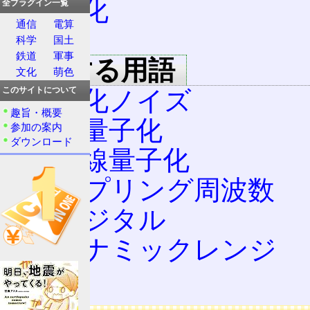
量子化
全プラグイン一覧
通信
電算
A-D
科学
国土
鉄道
軍事
関連する用語
文化
萌色
量子化ノイズ
このサイトについて
趣旨・概要
直線量子化
参加の案内
ダウンロード
非直線量子化
サンプリング周波数
ディジタル
ダイナミックレンジ
PCM