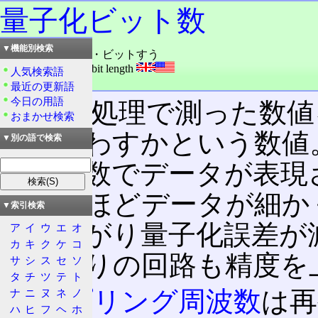
量子化ビット数
▼機能別検索
読み：りょうしか・ビットすう
外語：
quantization bit length
人気検索語
品詞：名詞
最近の更新語
今日の用語
量子化
処理で測った数値
おまかせ検索
数で表わすかという数値。1
▼別の語で検索
囲の整数でデータが表現
が多いほどデータが細か
▼索引検索
度が上がり量子化誤差が
ア
イ
ウ
エ
オ
カ
キ
ク
ケ
コ
その周りの回路も精度を
サ
シ
ス
セ
ソ
タ
チ
ツ
テ
ト
サンプリング周波数
は再
ナ
ニ
ヌ
ネ
ノ
ハ
ヒ
フ
ヘ
ホ