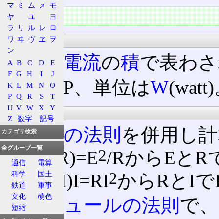
マ
ミ
ム
メ
モ
概要
ヤ
ユ
ヨ
ラ
リ
ル
レ
ロ
定義
ワ
ヰ
ヴ
ヱ
ヲ
ン
電圧
と
電流
の
積
で表わされ
A
B
C
D
E
F
G
H
I
J
記号はP、単位は
W
(wat
K
L
M
N
O
P
Q
R
S
T
U
V
W
X
Y
計算方法
Z
数字
記号
オームの法則
を併用し計
カテゴリ検索
全グループ一覧
2
P=E(E/R)=E
/RからEとR
通信
電算
2
科学
国土
てP=(RI)I=RI
からRとI
鉄道
軍事
文化
萌色
また
ジュールの法則
で、
短縮