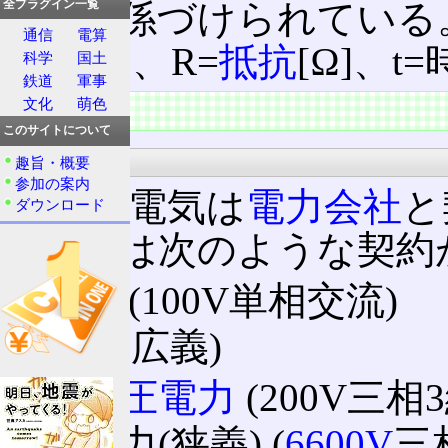
量が関係づけられている。H
全プラグイン一覧
通信
電算
電流
[A]、R=
抵抗
[Ω]、t=
科学
国土
鉄道
軍事
文化
萌色
特徴
このサイトについて
契約
趣旨・概要
参加の案内
通常、電気は
電力会社
と
ダウンロード
日本では次のような契約
電灯
(100V単相交流)
動力
(広義)
低圧電力
(200V三相
動力(狭義) (
6600V
三