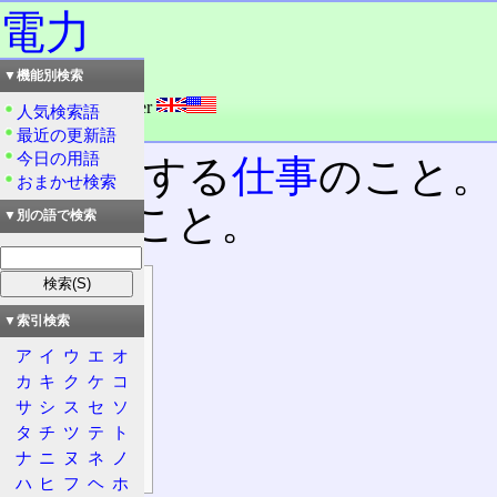
電力
▼機能別検索
読み：でんりょく
外語：
electric power
人気検索語
品詞：名詞
最近の更新語
今日の用語
電流
がする
仕事
のこと。
おまかせ検索
の量のこと。
▼別の語で検索
目次
概要
▼索引検索
定義
ア
イ
ウ
エ
オ
計算方法
カ
キ
ク
ケ
コ
サ
シ
ス
セ
ソ
特徴
タ
チ
ツ
テ
ト
契約
ナ
ニ
ヌ
ネ
ノ
電力
ハ
ヒ
フ
ヘ
ホ