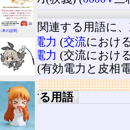
電力
電力に関連する用語に、
↑本の説明
皮相電力
(
交流
における
有効電力
(交流における
力率
(有効電力と皮相電
リンク
関連する用語
電圧
電流