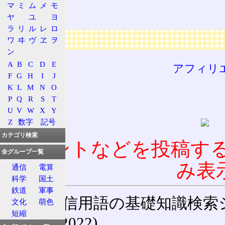
電子回路
マ
ミ
ム
メ
モ
帰線
ヤ
ユ
ヨ
ラ
リ
ル
レ
ロ
広告
ワ
ヰ
ヴ
ヱ
ヲ
ン
A
B
C
D
E
アフィリ
F
G
H
I
J
K
L
M
N
O
P
Q
R
S
T
U
V
W
X
Y
Z
数字
記号
カテゴリ検索
コメントなどを投稿す
全グループ一覧
み表
通信
電算
科学
国土
鉄道
軍事
通信用語の基礎知識検索システム W
文化
萌色
短縮
(27-May-2022)