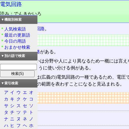
電気回路
読み：でんきかいろ
品詞：名詞
▼機能別検索
電気
で動作する
回路
。
人気検索語
最近の更新語
概要
今日の用語
おまかせ検索
類似語に
電子回路
がある。
▼別の語で検索
電子と電気の違いは分野や人により異なるため一概には言え
ど)を「電気」のように使い分ける例がある。
但し、電子回路は(広義の)電気回路の一種であるため、電圧
広義と狭義の複数の範囲を表わすことになると見込まれる。
▼索引検索
ア
イ
ウ
エ
オ
リンク
カ
キ
ク
ケ
コ
サ
シ
ス
セ
ソ
用語の所属
タ
チ
ツ
テ
ト
回路
ナ
ニ
ヌ
ネ
ノ
関連する用語
ハ
ヒ
フ
ヘ
ホ