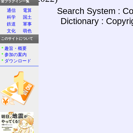
全プラグイン一覧
Search System : Co
通信
電算
科学
国土
Dictionary : Copyr
鉄道
軍事
文化
萌色
このサイトについて
趣旨・概要
参加の案内
ダウンロード