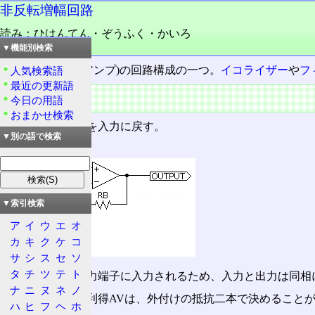
非反転増幅回路
読み：ひはんてん・ぞうふく・かいろ
品詞：名詞
▼機能別検索
オペアンプ
(OPアンプ)の回路構成の一つ。
イコライザー
や
フ
人気検索語
最近の更新語
概要
今日の用語
おまかせ検索
出力信号の一部を入力に戻す。
▼別の語で検索
非反転増幅回路
▼索引検索
ア
イ
ウ
エ
オ
カ
キ
ク
ケ
コ
サ
シ
ス
セ
ソ
タ
チ
ツ
テ
ト
信号が非反転入力端子に入力されるため、入力と出力は同相
ナ
ニ
ヌ
ネ
ノ
この回路の電圧利得AVは、外付けの抵抗二本で決めること
ハ
ヒ
フ
ヘ
ホ