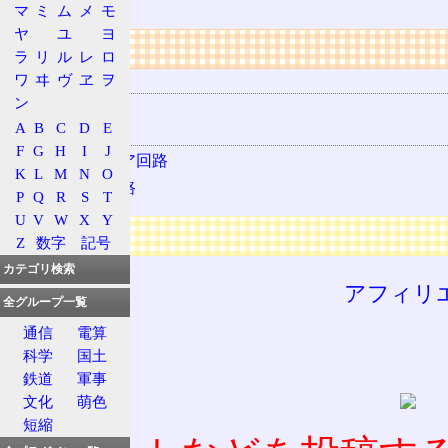
(RB/RA)である。
マ
ミ
ム
メ
モ
ヤ
ユ
ヨ
リンク
ラ
リ
ル
レ
ロ
ワ
ヰ
ヴ
ヱ
ヲ
用語の所属
ン
オペアンプ
A
B
C
D
E
関連する用語
F
G
H
I
J
電圧フォロア回路
K
L
M
N
O
反転増幅回路
P
Q
R
S
T
U
V
W
X
Y
広告
Z
数字
記号
カテゴリ検索
アフィリ
全グループ一覧
通信
電算
科学
国土
鉄道
軍事
文化
萌色
短縮