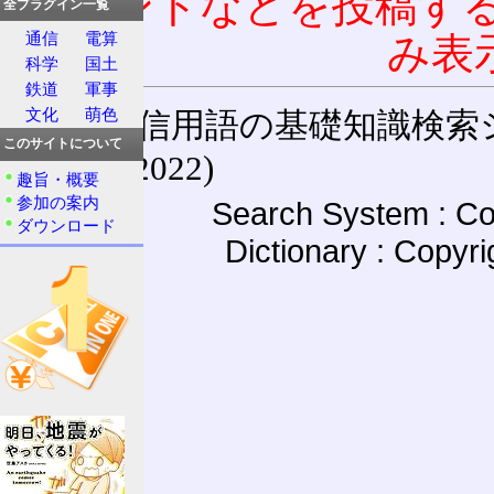
コメントなどを投稿す
全プラグイン一覧
通信
電算
み表
科学
国土
鉄道
軍事
文化
萌色
通信用語の基礎知識検索システム W
このサイトについて
(27-May-2022)
趣旨・概要
参加の案内
Search System : Co
ダウンロード
Dictionary : Copyr