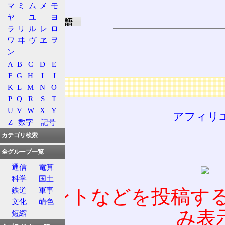
マ
ミ
ム
メ
モ
EB (Intel)
ヤ
ユ
ヨ
関連する技術用語
ラ
リ
ル
レ
ロ
Intel 64
ワ
ヰ
ヴ
ヱ
ヲ
FSBクロック
ン
GHz
A
B
C
D
E
F
G
H
I
J
広告
K
L
M
N
O
P
Q
R
S
T
U
V
W
X
Y
アフィリ
Z
数字
記号
カテゴリ検索
全グループ一覧
通信
電算
科学
国土
コメントなどを投稿す
鉄道
軍事
文化
萌色
み表
短縮