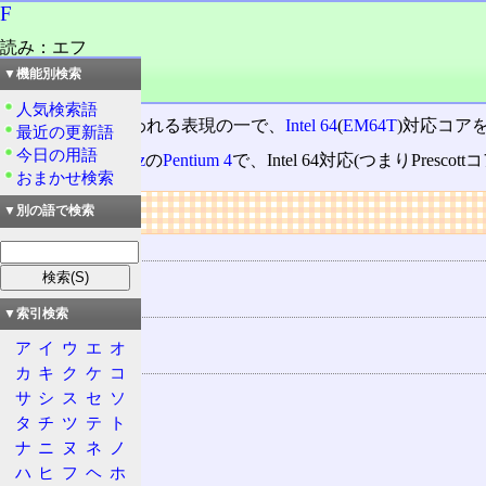
F
読み：エフ
外語：
F
▼機能別検索
品詞：名詞
人気検索語
Intel
のCPUに使われる表現の一で、
Intel 64
(
EM64T
)対応コア
最近の更新語
今日の用語
例えば、3.20
GHz
の
Pentium 4
で、Intel 64対応(つまりPresco
おまかせ検索
リンク
▼別の語で検索
メーカー
Intel
製品名
▼索引検索
Pentium 4
ア
イ
ウ
エ
オ
関連する用語
カ
キ
ク
ケ
コ
A
サ
シ
ス
セ
ソ
B (Intel)
タ
チ
ツ
テ
ト
ナ
ニ
ヌ
ネ
ノ
C (Intel)
ハ
ヒ
フ
ヘ
ホ
E