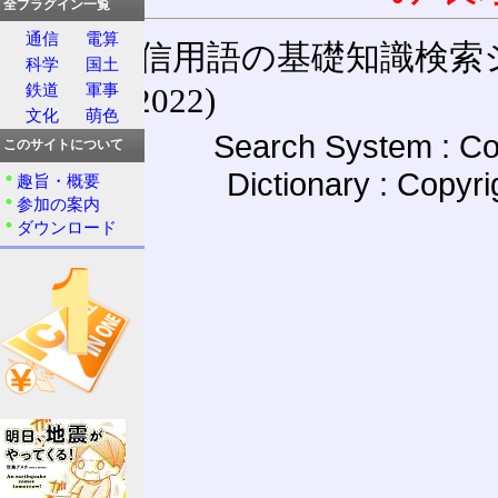
全プラグイン一覧
通信
電算
通信用語の基礎知識検索システム W
科学
国土
鉄道
軍事
(27-May-2022)
文化
萌色
Search System : Co
このサイトについて
Dictionary : Copyr
趣旨・概要
参加の案内
ダウンロード