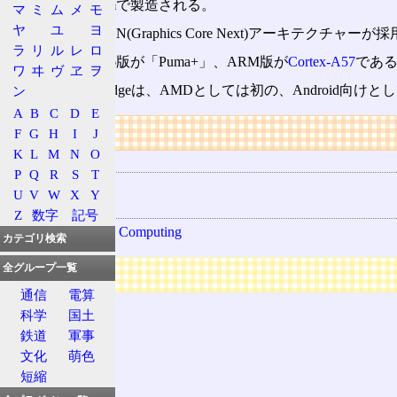
SkyBridgeは20nmで製造される。
マ
ミ
ム
メ
モ
ヤ
ユ
ヨ
GPUコアは、GCN(Graphics Core Next)アーキテクチャー
ラ
リ
ル
レ
ロ
CPUコアは、x86版が「Puma+」、ARM版が
Cortex-A57
であ
ワ
ヰ
ヴ
ヱ
ヲ
ARM版のSkyBridgeは、AMDとしては初の、Android向
ン
A
B
C
D
E
リンク
F
G
H
I
J
K
L
M
N
O
用語の所属
P
Q
R
S
T
AMD
U
V
W
X
Y
関連する用語
Z
数字
記号
Ambidextrous Computing
カテゴリ検索
全グループ一覧
広告
通信
電算
科学
国土
鉄道
軍事
文化
萌色
短縮