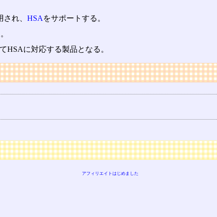
が採用され、
HSA
をサポートする。
る。
けとしてHSAに対応する製品となる。
アフィリエイトはじめました