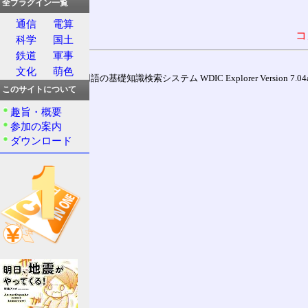
全プラグイン一覧
通信
電算
コ
科学
国土
鉄道
軍事
文化
萌色
通信用語の基礎知識検索システム WDIC Explorer Version 7.04a (
このサイトについて
趣旨・概要
参加の案内
ダウンロード