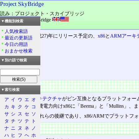
Project SkyBridge
読み：プロジェクト・スカイブリッジ
外語：
Project SkyBridge
▼機能別検索
品詞：商品名
人気検索語
AMD
が2015(平成27)年にリリース予定の、
x86
と
ARMアーキ
最近の更新語
今日の用語
おまかせ検索
目次
概要
▼別の語で検索
特徴
概要
▼索引検索
x86
と
ARMアーキテクチャ
がピン互換となるプラットフォー
ア
イ
ウ
エ
オ
「Kaveri」、低消費電力向けx86に「Beema」と「Mullins
カ
キ
ク
ケ
コ
サ
シ
ス
セ
ソ
SkyBridgeは、これらの後継であり、x86/ARMでプ
タ
チ
ツ
テ
ト
特徴
ナ
ニ
ヌ
ネ
ノ
ハ
ヒ
フ
ヘ
ホ