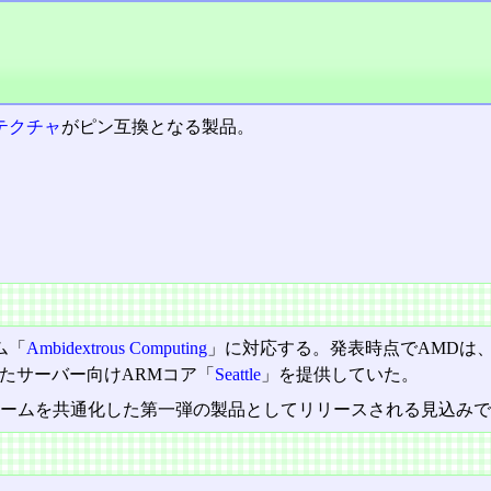
テクチャ
がピン互換となる製品。
ム「
Ambidextrous Computing
」に対応する。発表時点でAMDは
」、またサーバー向けARMコア「
Seattle
」を提供していた。
ラットフォームを共通化した第一弾の製品としてリリースされる見込み