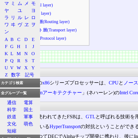
マ
ミ
ム
メ
モ
物理層(Physical layer)
ヤ
ユ
ヨ
リンク層(Link layer)
ラ
リ
ル
レ
ロ
ルーティング層(Routing layer)
ワ
ヰ
ヴ
ヱ
ヲ
トランスポート層(Transport layer)
ン
プロトコル層(Protocol layer)
A
B
C
D
E
F
G
H
I
J
K
L
M
N
O
概要
P
Q
R
S
T
U
V
W
X
Y
採用
Z
数字
記号
Pentium Pro
以降の
x86
シリーズプロセッサーは、
CPU
と
ノー
カテゴリ検索
IA-32系「
Nehalemアーキテクチャー
」(ネハーレン)の
Intel Cor
全グループ一覧
通信
電算
由来
科学
国土
Pentium Pro以来使われてきたFSBは、
GTL
と呼ばれる技術を
鉄道
軍事
文化
萌色
AMD
が採用している
HyperTransport
の対抗ということができ
短縮
この技術は、かつてDECでAlphaチップ開発に携わり、後にI