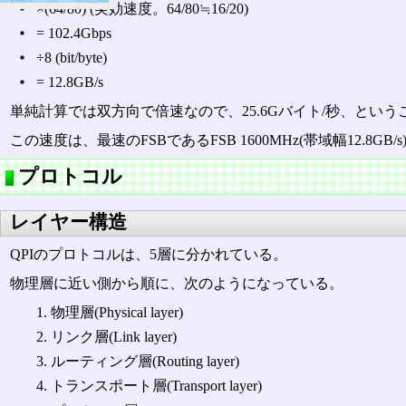
×(64/80) (実効速度。64/80≒16/20)
= 102.4Gbps
÷8 (bit/byte)
= 12.8GB/s
単純計算では双方向で倍速なので、25.6Gバイト/秒、という
この速度は、最速のFSBであるFSB 1600MHz(帯域幅12.
プロトコル
レイヤー構造
QPIのプロトコルは、5層に分かれている。
物理層に近い側から順に、次のようになっている。
物理層(Physical layer)
リンク層(Link layer)
ルーティング層(Routing layer)
トランスポート層(Transport layer)