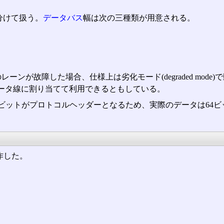
に分けて扱う。
データバス
幅は次の三種類が用意される。
ーンが故障した場合、仕様上は劣化モード(degraded mo
、データ線に割り当てて利用できるともしている。
ビットがプロトコルヘッダーとなるため、実際のデータは64ビ
動作した。