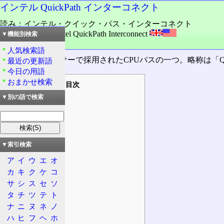
インテル QuickPath インターコネクト
読み：インテル・クイック・パス・インターコネクト
外語：
Intel QPI: Intel QuickPath Interconnect
▼機能別検索
品詞：名詞
人気検索語
Intel
製プロセッサーで採用されたCPUバスの一つ。略称は「Q
最近の更新語
今日の用語
おまかせ検索
目次
概要
▼別の語で検索
採用
由来
技術
▼索引検索
平衡伝送
ア
イ
ウ
エ
オ
シリアル
カ
キ
ク
ケ
コ
レーン
サ
シ
ス
セ
ソ
速度
タ
チ
ツ
テ
ト
プロトコル
ナ
ニ
ヌ
ネ
ノ
ハ
ヒ
フ
ヘ
ホ
レイヤー構造