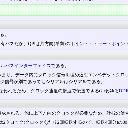
いる。
共有バスだが、QPIは片方向(単向)の
ポイント・トゥー・ポイン
アルバスインターフェイス
である。
つまり、データ内にクロック信号を埋め込むエンベデットクロッ
ク信号が別であってもシリアルはシリアルである。
なわれるため、クロック速度の倍速で伝送できる(いわゆる
DD
り構成される。他に上下方向のクロックが必要なため、計42の信
ック(クロックあたり2回転送するので、転送4回分)の80ビットを一つ