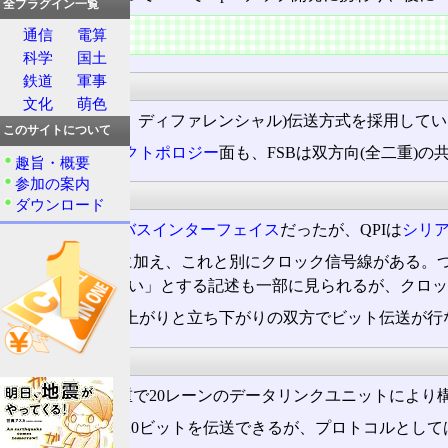
全プラグイン一覧
技術
通信
電算
科学
国土
鉄道
軍事
平衡伝送
文化
萌色
QPIは
平衡
(差動、ディファレンシャル)伝送方式を採用して
このサイトについて
また
ネットワークトポロジー
面も、FSBは双方向(全二重)の
趣旨・概要
参加の案内
シリアル
ダウンロード
FSBは
パラレルバスインターフェイス
だったが、QPIは
シリ
QPIはデータ線に加え、これと別にクロック信号線がある。
「シリアルではない」とする記述も一部に見られるが、クロッ
クロックの立ち上がりと立ち下がりの双方でビット伝送が行
レーン
各QPIは、全二重で20レーンのデータリンクユニットによ
このため一度に20ビットを伝送できるが、プロトコルとしては2クロ