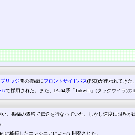
スブリッジ
間の接続に
フロントサイドバス
(FSB)が使われてきた
e i7
で採用された。また、IA-64系「Tukwila」(タックウイラ)
用い、振幅の遷移で伝送を行なっていた。しかし速度に限界が出
る。
ntelに移籍したエンジニアによって開発された。