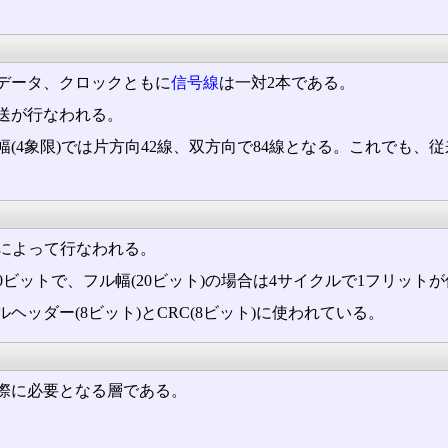
データ、クロックともに
信号線
は一対2本である。
送が行なわれる。
4象限)では片方向42線、双方向で84線となる。これでも、従来
によって行なわれる。
ビットで、フル幅(20ビット)の場合は4サイクルで1フリット
ヘッダー(8ビット)とCRC(8ビット)に使われている。
際に必要となる層である。