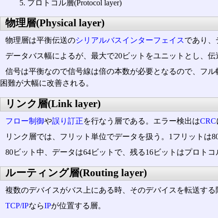
プロトコル層(Protocol layer)
物理層(Physical layer)
物理層は平衡伝送の
シリアルバスインターフェイス
であり、
データバス幅によるが、最大で20ビットをユニットとし、伝
信号は平衡なので信号線は倍の本数が必要となるので、フル幅(
困難が大幅に改善される。
リンク層(Link layer)
フロー制御
や
誤り訂正
を行なう層である。エラー検出は
CRC
リンク層では、フリット単位でデータを扱う。1フリットは80
80ビット中、データは64ビットで、残る16ビットはプロトコル
ルーティング層(Routing layer)
複数のデバイスがバス上にある時、そのデバイスを転送する
TCP/IP
なら
IP
が位置する層。