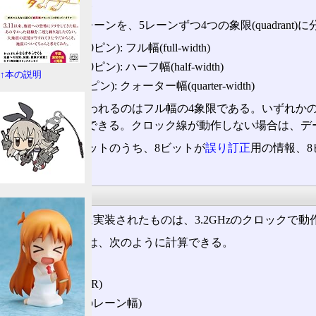
unit)と呼んでいる。
なお、QPIは20レーンを、5レーンずつ4つの象限(quadrant)
4象限(20対40ピン): フル幅(full-width)
2象限(10対20ピン): ハーフ幅(half-width)
↑本の説明
1象限(5対10ピン): クォーター幅(quarter-width)
CPU用として使われるのはフル幅の4象限である。いずれかのレ
10+1や5+1で動作できる。クロック線が動作しない場合は
80ビットのフリットのうち、8ビットが
誤り訂正
用の情報、8
トである。
速度
Nehalemで最初に実装されたものは、3.2GHzのクロックで
片道の伝送速度は、次のように計算できる。
3.2GHz
×2bit/Hz (DDR)
×20bit (QPIのレーン幅)