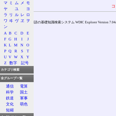
マ
ミ
ム
メ
モ
コ
ヤ
ユ
ヨ
ラ
リ
ル
レ
ロ
ワ
ヰ
ヴ
ヱ
ヲ
通信用語の基礎知識検索システム WDIC Explorer Version 7.04a (
ン
A
B
C
D
E
F
G
H
I
J
K
L
M
N
O
P
Q
R
S
T
U
V
W
X
Y
Z
数字
記号
カテゴリ検索
全グループ一覧
通信
電算
科学
国土
鉄道
軍事
文化
萌色
短縮