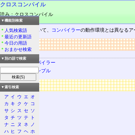
クロスコンパイル
読み：クロスコンパイル
品詞：さ変名詞
▼機能別検索
コンパイル
において、
コンパイラー
の動作環境とは異なるア
人気検索語
最近の更新語
今日の用語
リンク
おまかせ検索
関連する用語
▼別の語で検索
クロスコンパイラー
クロスアセンブル
広告
▼索引検索
ア
イ
ウ
エ
オ
カ
キ
ク
ケ
コ
サ
シ
ス
セ
ソ
タ
チ
ツ
テ
ト
ナ
ニ
ヌ
ネ
ノ
ハ
ヒ
フ
ヘ
ホ