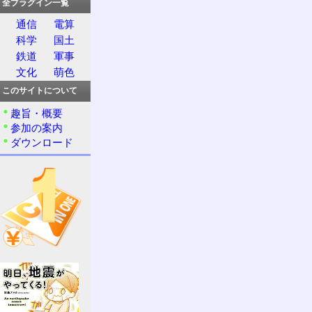
全プラグイン一覧
通信
電算
科学
国土
鉄道
軍事
文化
萌色
このサイトについて
趣旨・概要
参加の案内
ダウンロード