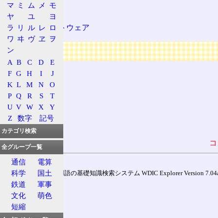
MUA
マ
ミ
ム
メ
モ
電子メール
ヤ
ユ
ヨ
ラ
リ
ル
レ
ロ
フリーソフトウェア
ワ
ヰ
ヴ
ヱ
ヲ
広告
ン
A
B
C
D
E
F
G
H
I
J
K
L
M
N
O
P
Q
R
S
T
U
V
W
X
Y
Z
数字
記号
カテゴリ検索
コ
全グループ一覧
通信
電算
科学
国土
通信用語の基礎知識検索システム WDIC Explorer Version 7.04a (
鉄道
軍事
文化
萌色
短縮