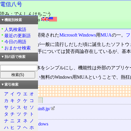
電信八号
読み：でんしんはちごう
外語：
Denshin 8 Go
▼機能別検索
品詞：固有名詞
人気検索語
石岡隆光により開発された
Microsoft Windows
用
MUA
の一。
フ
最近の更新語
今日の用語
インターネットが一般に流行しだした頃に誕生したソフトウェ
おまかせ検索
さも持つ。使い勝手については賛否両論存在しているが、基本
▼別の語で検索
でいる。
電信八号は、本体をシンプルにし、機能性は外部のアプリケ
現在では数少ない無料のWindows用MUAということで、
▼索引検索
リンク
ア
イ
ウ
エ
オ
カ
キ
ク
ケ
コ
関連するリンク
サ
シ
ス
セ
ソ
http://www.denshin8.jp/
タ
チ
ツ
テ
ト
関連する用語
ナ
ニ
ヌ
ネ
ノ
Microsoft Windows
ハ
ヒ
フ
ヘ
ホ