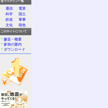
全プラグイン一覧
通信
電算
科学
国土
鉄道
軍事
文化
萌色
このサイトについて
趣旨・概要
参加の案内
ダウンロード