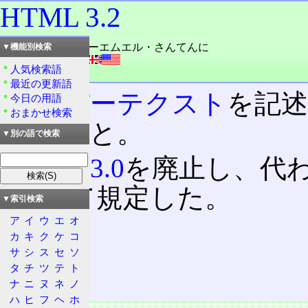
HTML 3.2
読み：エイチティーエムエル・さんてんに
▼機能別検索
外語：
HTML 3.2
人気検索語
品詞：固有名詞
最近の更新語
ハイパーテクスト
を記
今日の用語
おまかせ検索
3.2のこと。
▼別の語で検索
HTML 3.0
を廃止し、代
3として規定した。
▼索引検索
ア
イ
ウ
エ
オ
カ
キ
ク
ケ
コ
目次
サ
シ
ス
セ
ソ
特徴
タ
チ
ツ
テ
ト
文書型宣言
ナ
ニ
ヌ
ネ
ノ
ハ
ヒ
フ
ヘ
ホ