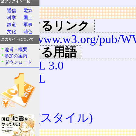
全プラグイン一覧
通信
電算
リンク
科学
国土
関連するリンク
鉄道
軍事
文化
萌色
http://www.w3.org/pub/
このサイトについて
関連する用語
趣旨・概要
参加の案内
HTML 3.0
ダウンロード
HTML
W3C
環境
CSS (スタイル)
広告