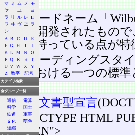
特徴
マ
ミ
ム
メ
モ
ヤ
ユ
ヨ
開発コードネーム「Wilb
ラ
リ
ル
レ
ロ
ワ
ヰ
ヴ
ヱ
ヲ
により開発されたもので
ン
A
B
C
D
E
機能を持っている点が特
F
G
H
I
J
K
L
M
N
O
カスケーディングスタイ
P
Q
R
S
T
U
V
W
X
Y
環境
における一つの標準
Z
数字
記号
カテゴリ検索
文書型宣言
全グループ一覧
公式な
文書型宣言
(DOC
通信
電算
科学
国土
<!DOCTYPE HTML PUB
鉄道
軍事
文化
萌色
3.2//EN">
短縮