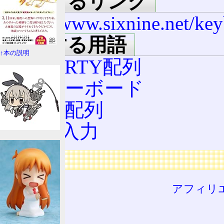
関連するリンク
http://www.sixnine.net/ke
関連する用語
↑本の説明
QWERTY配列
JISキーボード
新JIS配列
かな入力
広告
アフィリ