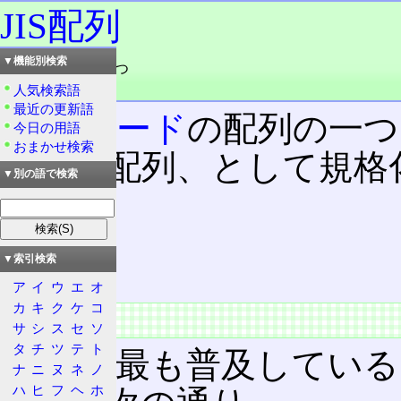
JIS配列
▼機能別検索
読み：じすはいれつ
品詞：名詞
人気検索語
最近の更新語
キーボード
の配列の一つ。J
今日の用語
おまかせ検索
けん盤配列、として規格
▼別の語で検索
目次
概要
▼索引検索
特徴
ア
イ
ウ
エ
オ
カ
キ
ク
ケ
コ
概要
サ
シ
ス
セ
ソ
タ
チ
ツ
テ
ト
日本で最も普及している
ナ
ニ
ヌ
ネ
ノ
ハ
ヒ
フ
ヘ
ホ