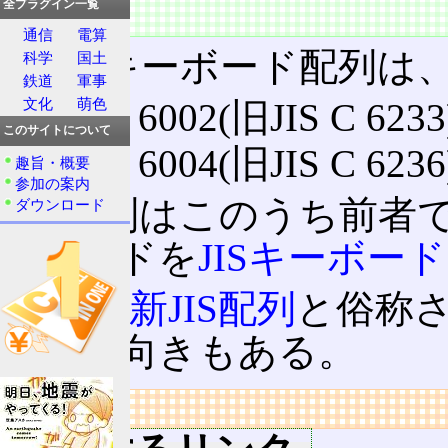
全プラグイン一覧
特徴
通信
電算
JISのキーボード配列は
科学
国土
鉄道
軍事
文化
萌色
JIS X 6002(旧JIS C 6233
このサイトについて
JIS X 6004(旧JIS C 6236
趣旨・概要
参加の案内
JIS配列はこのうち前
ダウンロード
ーボードを
JISキーボード
後者は
新JIS配列
と俗称
と呼ぶ向きもある。
リンク