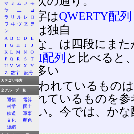
特徴は次の通り。
マ
ミ
ム
メ
モ
ヤ
ユ
ヨ
英数字は
QWERTY配列
ラ
リ
ル
レ
ロ
ワ
ヰ
ヴ
ヱ
ヲ
記号は独自
ン
A
B
C
D
E
「かな」は四段にまた
F
G
H
I
J
K
L
M
N
O
ASCII配列
と比べると、E
P
Q
R
S
T
U
V
W
X
Y
一つ多い
Z
数字
記号
カテゴリ検索
現在使われているものは、J
全グループ一覧
掲示されているものを参
通信
電算
科学
国土
ではない。今では、かな
鉄道
軍事
文化
萌色
いる。
短縮